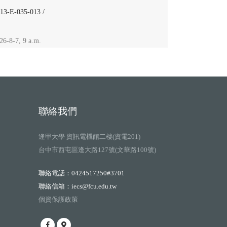
-035-013 /
-7, 9 a.m.
聯絡我們
逢甲大學 資訊電機館二樓(資電201)
台中市西屯區逢大路127號(文華路100號)
聯絡電話：0424517250#3701
聯絡信箱：iecs@fcu.edu.tw
個資保護政策