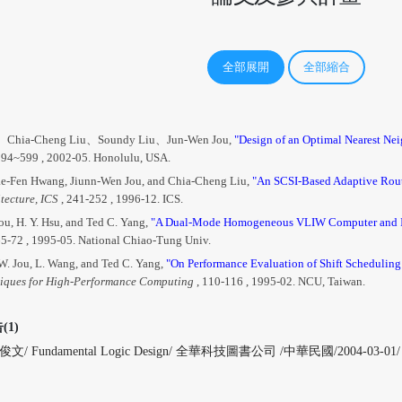
全部展開
全部縮合
、
Chia-Cheng Liu
、
Soundy Liu
、
Jun-Wen Jou,
"Design of an Optimal Nearest Neig
594~599 , 2002-05. Honolulu, USA.
ae-Fen Hwang, Jiunn-Wen Jou, and Chia-Cheng Liu,
"An SCSI-Based Adaptive Rout
tecture, ICS
, 241-252 , 1996-12. ICS.
Jou, H. Y. Hsu, and Ted C. Yang,
"A Dual-Mode Homogeneous VLIW Computer and It
65-72 , 1995-05. National Chiao-Tung Univ.
 W. Jou, L. Wang, and Ted C. Yang,
"On Performance Evaluation of Shift Schedulin
iques for High-Performance Computing
, 110-116 , 1995-02. NCU, Taiwan.
1)
/ Fundamental Logic Design/ 全華科技圖書公司 /中華民國/2004-03-01/