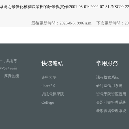
最佳化模糊決策樹的研發與實作/2001-08-01~2002-07-31 /NSC90-2213-E
最後更新時間：2026-8-6, 9:06 a.m.
下次更新時間：2026-8
一，具有學
快速連結
常用服務
迄今已有畢
究，厚實創能
逢甲大學
課程檢索系統
ilearn2.0
研討室借用系統
資訊電機學院
資電學院資源借用
Collego
專題計畫管理系統
產學實習管理系統