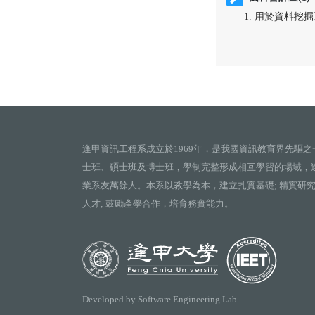
用於資料挖掘系統之
逢甲資訊工程系成立於1969年，是我國資訊教育界先驅之
士班、碩士班及博士班，學制完整形成相互學習的場域，
業系友萬餘人。本系以教學為本，建立扎實基礎; 精實研
人才; 鼓勵產學合作，培育務實能力。
Developed by Software Engineering Lab