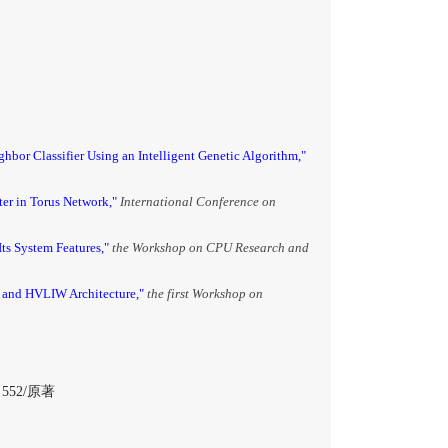
hbor Classifier Using an Intelligent Genetic Algorithm,"
er in Torus Network,"
International Conference on
s System Features,"
the Workshop on CPU Research and
g and HVLIW Architecture,"
the first Workshop on
 552/原著