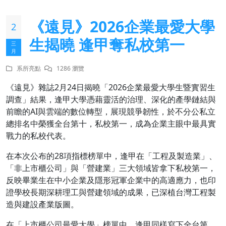
《遠見》2026企業最愛大學
2
生揭曉 逢甲奪私校第一
三
月
系所亮點
1286 瀏覽
《遠見》雜誌2月24日揭曉「2026企業最愛大學生暨實習生
調查」結果，逢甲大學憑藉靈活的治理、深化的產學鏈結與
前瞻的AI與雲端的數位轉型，展現競爭韌性，於不分公私立
總排名中榮獲全台第十，私校第一，成為企業主眼中最具實
戰力的私校代表。
在本次公布的28項指標榜單中，逢甲在「工程及製造業」、
「非上市櫃公司」與「營建業」三大領域皆拿下私校第一，
反映畢業生在中小企業及隱形冠軍企業中的高適應力，也印
證學校長期深耕理工與營建領域的成果，已深植台灣工程製
造與建設產業版圖。
在「上市櫃公司最愛大學」榜單中，逢甲同樣寫下全台第