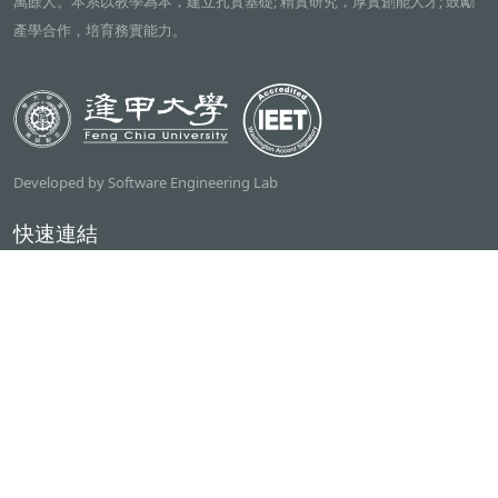
萬餘人。本系以教學為本，建立扎實基礎; 精實研究，厚實創能人才; 鼓勵
產學合作，培育務實能力。
Developed by Software Engineering Lab
快速連結
逢甲大學
ilearn2.0
資訊電機學院
常用服務
課程檢索系統
研討室借用系統