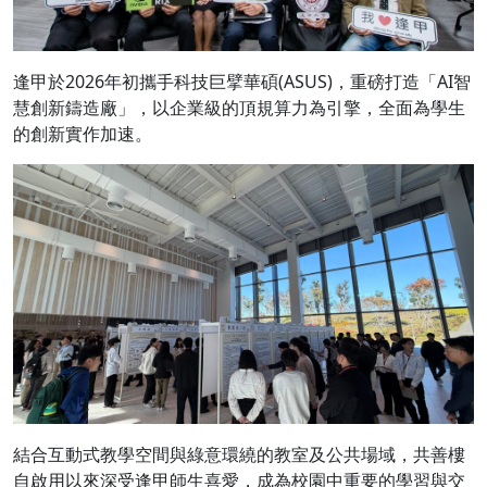
逢甲於2026年初攜手科技巨擘華碩(ASUS)，重磅打造「AI智
慧創新鑄造廠」，以企業級的頂規算力為引擎，全面為學生
的創新實作加速。
結合互動式教學空間與綠意環繞的教室及公共場域，共善樓
自啟用以來深受逢甲師生喜愛，成為校園中重要的學習與交