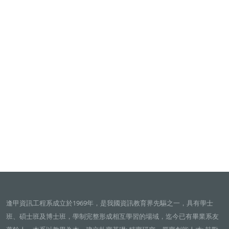
逢甲資訊工程系成立於1969年，是我國資訊教育界先驅之一，具有學士
班、碩士班及博士班，學制完整形成相互學習的場域，迄今已有畢業系友