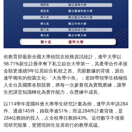
依教育部最新全國大專校院在校務資訊統計，逢甲大學以
98.71%新生註冊率奪下私立綜合大學第一，其產學合作承接
金額更連續9年位居綜合私校之首。亮眼數據的背後，源自
逢甲獨有的校園文化-「大魚帶小魚」；老師帶領學生積極投
入全台及國際各類競賽，將每一次參賽視為實戰磨練，讓學
生把課堂知識轉化為實作能力，在歷練中成長。
以114學年度國科會大專學生研究計畫為例，逢甲共申請284
件、通過145件，錄取率逾51%；而這284件計畫背後，是
284位教師的投入，占全校專任教師43%。這些數字不僅展
現研究能量，更體現師生並肩前行的教學底蘊。