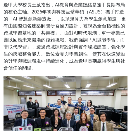
逢甲大學校長王葳指出，AI教育與產業鏈結是逢甲長期布局
的核心主軸。2026年初與科技巨擘華碩（ASUS）攜手打造
的「AI 智慧創新鑄造廠」，以頂規算力為學生創意加速，更
有由國際知名建築師隈研吾操刀設計，被視為全台指標性的
跨域學習基地的「共善樓」。面對AI時代浪潮，單一專業已
難以回應未來職場的複雜挑戰。我們強調「AI賦能學習，而
非取代學習」，透過跨域課程設計與實作場域建置，強化學
生的跨域整合能力、數位素養與學習韌性，使其在快速變動
的升學與職涯環境中持續進化，成為逢甲長期贏得學生與社
會信任的關鍵。