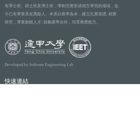
有學士班、碩士班及博士班，學制完整形成相互學習的場域，迄
今已有畢業系友萬餘人。本系以教學為本，建立扎實基礎; 精實
研究，厚實創能人才; 鼓勵產學合作，培育務實能力。
Developed by Software Engineering Lab
快速連結
逢甲大學
ilearn2.0
資訊電機學院
Collego
常用服務