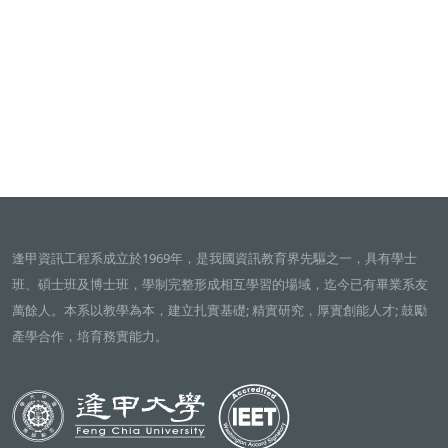
逢甲資訊工程系成立於1969年，是我國資訊教育界先驅之一，具有學士
班、碩士班及博士班，學制完整形成相互學習的場域，迄今已有畢業系友
萬餘人。本系以教學為本，建立扎實基礎; 精實研究，厚實創能人才; 鼓勵
產學合作，培育務實能力。