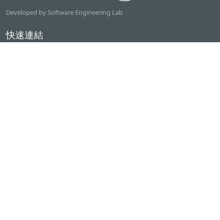
Developed by Software Engineering Lab
快速連結
逢甲大學
ilearn2.0
資訊電機學院
常用服務
課程檢索系統
研討室借用系統
資電學院資源借用
專題計畫管理系統
產學實習管理系統
聯絡我們