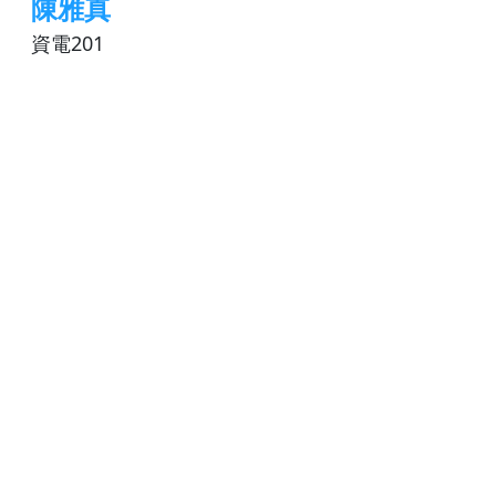
陳雅真
資電201