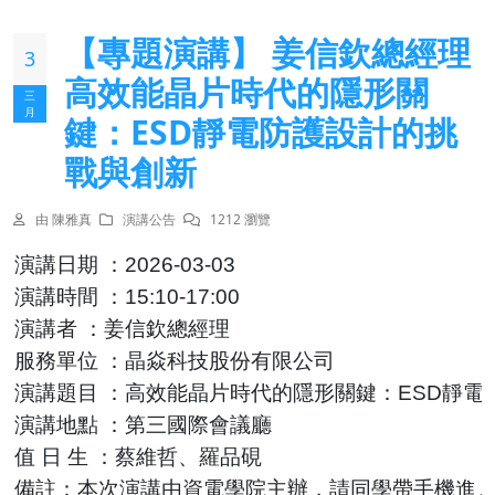
【專題演講】 姜信欽總經理
3
高效能晶片時代的隱形關
三
月
鍵：ESD靜電防護設計的挑
戰與創新
由 陳雅真
演講公告
1212 瀏覽
演講日期
：
2026-03-03
演講時間
：
15:10-17:00
演講者
：姜信欽總經理
服務單位
：晶焱科技股份有限公司
演講題目
：高效能晶片時代的隱形關鍵：ESD靜電
演講地點
：第三國際會議廳
值
日
生
：蔡維哲、羅品硯
備註：本次演講由資電學院主辦，請同學帶手機進入