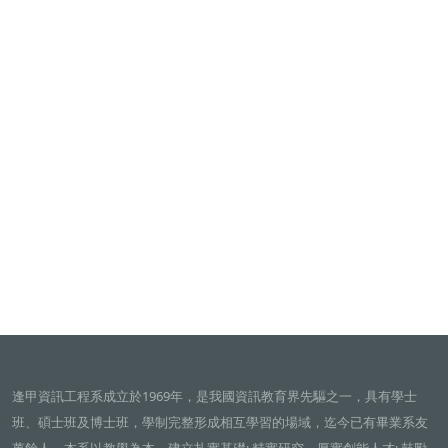
逢甲資訊工程系成立於1969年，是我國資訊教育界先驅之一，具有學士
班、碩士班及博士班，學制完整形成相互學習的場域，迄今已有畢業系友