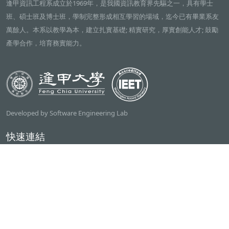
逢甲資訊工程系成立於1969年，是我國資訊教育界先驅之一，具有學士
班、碩士班及博士班，學制完整形成相互學習的場域，迄今已有畢業系友
萬餘人。本系以教學為本，建立扎實基礎; 精實研究，厚實創能人才; 鼓勵
產學合作，培育務實能力。
Developed by Software Engineering Lab
快速連結
逢甲大學
ilearn2.0
資訊電機學院
常用服務