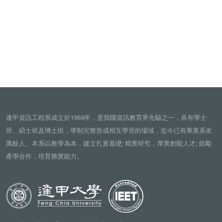
逢甲資訊工程系成立於1969年，是我國資訊教育界先驅之一，具有學士
班、碩士班及博士班，學制完整形成相互學習的場域，迄今已有畢業系友
萬餘人。本系以教學為本，建立扎實基礎; 精實研究，厚實創能人才; 鼓勵
產學合作，培育務實能力。