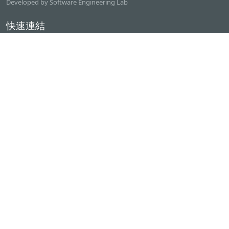
Developed by Software Engineering Lab
快速連結
逢甲大學
ilearn2.0
資訊電機學院
常用服務
課程檢索系統
研討室借用系統
資電學院資源借用
專題計畫管理系統
產學實習管理系統
聯絡我們
逢甲大學 資訊電機館二樓(資電201)