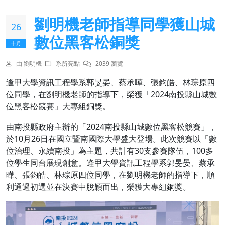
劉明機老師指導同學獲山城
26
數位黑客松銅獎
十月
由 劉明機
系所亮點
2039 瀏覽
逢甲大學資訊工程學系郭旻晏、蔡承曄、張鈞皓、林琮原四
位同學，在劉明機老師的指導下，榮獲「2024南投縣山城數
位黑客松競賽」大專組銅獎。
由南投縣政府主辦的「2024南投縣山城數位黑客松競賽」，
於10月26日在國立暨南國際大學盛大登場。此次競賽以「數
位治理、永續南投」為主題，共計有30支參賽隊伍，100多
位學生同台展現創意。逢甲大學資訊工程學系郭旻晏、蔡承
曄、張鈞皓、林琮原四位同學，在劉明機老師的指導下，順
利通過初選並在決賽中脫穎而出，榮獲大專組銅獎。