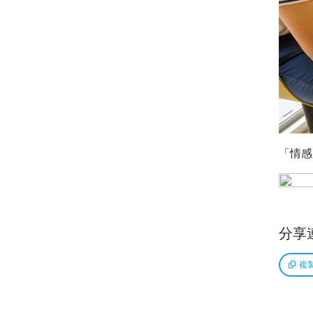
「情感
分享
複