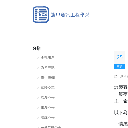
分類
25
全部訊息
五月
系所亮點
系所
學生專欄
該競賽
國際交流
「築夢
課務公告
主。希
事務公告
以下為
演講公告
「情感
一般活動公告