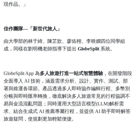
現作品。」
佳作團隊—「新世代旅人」
由大學部的林于綺、陳芷歆、廖佑栩、李映嫻四位同學組
成，同樣在劉明機老師指導下提出
GlobeSplit
系統。
GlobeSplit App
為
多人旅遊打造一站式智慧體驗
，在開發階段
全面導入
AI
技術，涵蓋需求分析、設計、實作、測試、部
署與維運各環節。產品透過多人即時協作編輯行程、多幣別
分帳與即時匯率轉換，徹底解決多人旅遊常見的行程協調不
易與金流混亂問題；同時運用大型語言模型
(LLM)
解析需
求、結合生成式
AI
推薦專屬行程，並提供
AI
助手即時解答
旅遊疑問，使規劃更加輕鬆便捷。