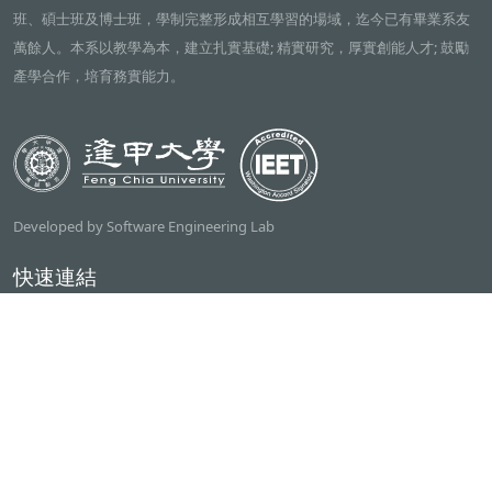
班、碩士班及博士班，學制完整形成相互學習的場域，迄今已有畢業系友
萬餘人。本系以教學為本，建立扎實基礎; 精實研究，厚實創能人才; 鼓勵
產學合作，培育務實能力。
Developed by Software Engineering Lab
快速連結
逢甲大學
ilearn2.0
資訊電機學院
常用服務
課程檢索系統