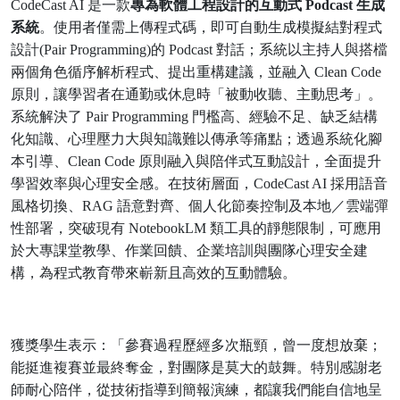
CodeCast AI
是一款
專為軟體工程設計的互動式
Podcast
生成
系統
。使用者僅需上傳程式碼，即可自動生成模擬結對程式
設計
(Pair Programming)
的
Podcast
對話；系統以主持人與搭檔
兩個角色循序解析程式、提出重構建議，並融入
Clean Code
原則，讓學習者在通勤或休息時「被動收聽、主動思考」。
系統解決了
Pair Programming
門檻高、經驗不足、缺乏結構
化知識、心理壓力大與知識難以傳承等痛點；透過系統化腳
本引導、
Clean Code
原則融入與陪伴式互動設計，全面提升
學習效率與心理安全感。在技術層面，
CodeCast AI
採用語音
風格切換、
RAG
語意對齊、個人化節奏控制及本地／雲端彈
性部署，突破現有
NotebookLM
類工具的靜態限制，可應用
於大專課堂教學、作業回饋、企業培訓與團隊心理安全建
構，為程式教育帶來嶄新且高效的互動體驗。
獲獎學生表示：「參賽過程歷經多次瓶頸，曾一度想放棄；
能挺進複賽並最終奪金，對團隊是莫大的鼓舞。特別感謝老
師耐心陪伴，從技術指導到簡報演練，都讓我們能自信地呈