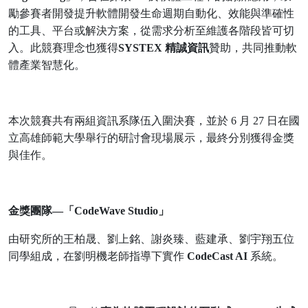
勵參賽者開發提升軟體開發生命週期自動化、效能與準確性
的工具、平台或解決方案，從需求分析至維護各階段皆可切
入。此競賽理念也獲得
SYSTEX
精誠資訊
贊助，共同推動軟
體產業智慧化。
本次競賽共有兩組資訊系隊伍入圍決賽，並於
6
月
27
日在國
立高雄師範大學舉行的研討會現場展示，最終分別獲得金獎
與佳作。
金獎團隊—「
CodeWave Studio
」
由研究所的王柏晟、劉上銘、謝炎臻、藍建承、劉宇翔五位
同學組成，在劉明機老師指導下實作
CodeCast AI
系統。