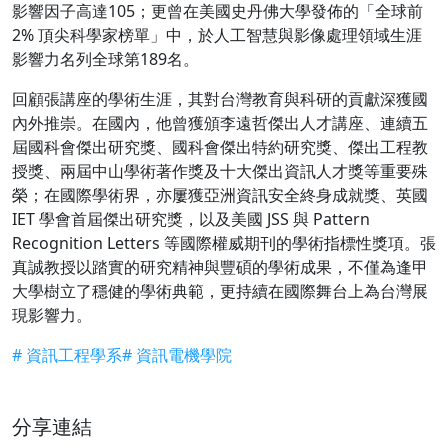
影響因子高達105；更曾在美國史丹佛大學發佈的「全球前
2% 頂尖科學家榜單」中，於人工智慧與影像處理領域生涯
影響力名列全球第189名。
回顧張講座的學術生涯，其對台灣教育與科研的貢獻深獲國
內外推崇。在國內，他曾獲頒李遠哲傑出人才講座、連續五
屆國科會傑出研究獎、國科會傑出特約研究獎、傑出工程教
授獎、兩屆中山學術著作獎及十大傑出資訊人才獎等重要殊
榮；在國際學術界，亦屢獲亞洲資訊安全終身成就獎、英國
IET 學會首屆傑出研究獎，以及美國 JSS 與 Pattern
Recognition Letters 等國際權威期刊的學術指標性獎項。張
真誠教授以踏實的研究精神與豐碩的學術成果，不僅為逢甲
大學樹立了穩健的學術典範，更持續在國際舞台上為台灣展
現影響力。
# 資訊工程學系
# 資訊電機學院
分享連結