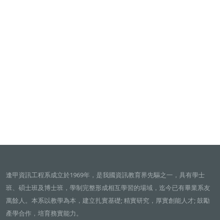
逢甲資訊工程系成立於1969年，是我國資訊教育界先驅之一，具有學士
班、碩士班及博士班，學制完整形成相互學習的場域，迄今已有畢業系友
萬餘人。本系以教學為本，建立扎實基礎; 精實研究，厚實創能人才; 鼓勵
產學合作，培育務實能力。