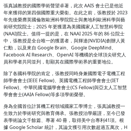
張真誠教授的國際學術聲望卓著，此次 AAIS 會士已是他近
年來獲得的第四個國際重大榮銜。在此之前，張教授於 2023
年先後榮膺英國倫敦歐洲科學院院士與奧地利歐洲科學與藝
術研究院院士；2025 年更獲選為美國國家人工智慧科學院
(NAAI)院士。值得一提的是，在 NAAI 2025 年的 86 位院士
中，張教授是全台唯一的獲選者，與輝達(NVIDIA)創辦人黃
仁勳，以及來自 Google Brain、Google DeepMind、
Facebook AI Research、OpenAI 等機構的全球頂尖研究人
員和學者共同並列，彰顯其在國際學術界的重要地位。
除了各國科學院的肯定，張教授同時身兼國際電子電機工程
師學會會士(IEEE Fellow)、英國電機工程師學會會士(IET
Fellow)、中華民國電腦學會會士(CS Fellow)與亞太人工智慧
學會會士(AAIA Fellow)等多項學術榮譽。
身為全國首位計算機工程領域國家工學博士，張真誠教授一
生致力於學術研究與教育傳承。張教授治學嚴謹，至今已發
表學術論文千餘篇、專著 40 冊，取得美中台專利41項。根
據 Google Scholar 統計，其論文獲引用次數超過五萬次，H