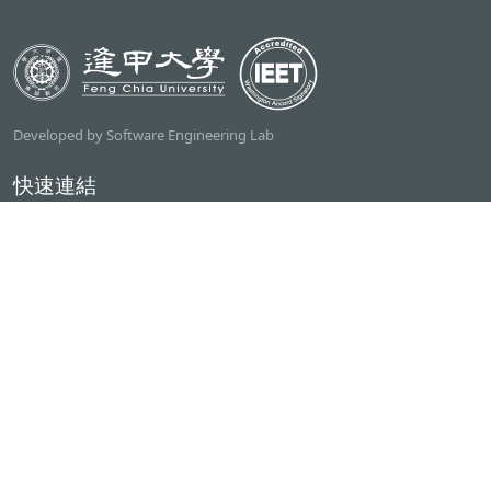
Developed by Software Engineering Lab
快速連結
逢甲大學
ilearn2.0
資訊電機學院
常用服務
課程檢索系統
研討室借用系統
資電學院資源借用
專題計畫管理系統