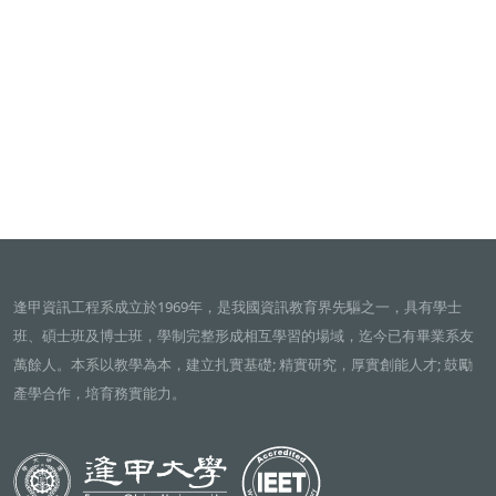
逢甲資訊工程系成立於1969年，是我國資訊教育界先驅之一，具有學士
班、碩士班及博士班，學制完整形成相互學習的場域，迄今已有畢業系友
萬餘人。本系以教學為本，建立扎實基礎; 精實研究，厚實創能人才; 鼓勵
產學合作，培育務實能力。