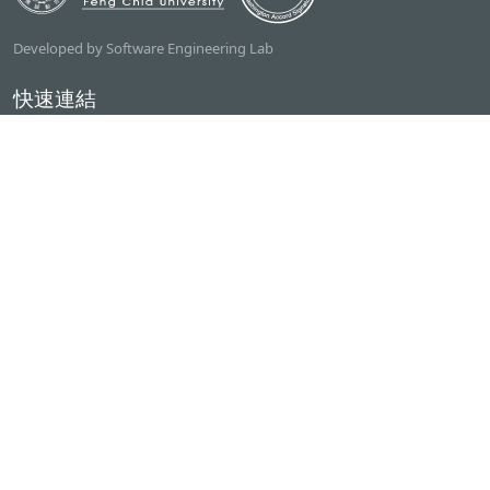
Developed by Software Engineering Lab
快速連結
逢甲大學
ilearn2.0
資訊電機學院
常用服務
課程檢索系統
研討室借用系統
資電學院資源借用
專題計畫管理系統
產學實習管理系統
聯絡我們