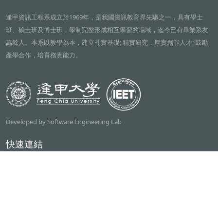
逢甲資訊工程系成立於1969年，是我國資訊教育界先驅之一，具有學士
班、碩士班及博士班，學制完整形成相互學習的場域，迄今已有畢業系友
萬餘人。本系以教學為本，建立扎實基礎; 精實研究，厚實創能人才; 鼓勵
產學合作，培育務實能力。
Developed by Software Engineering Lab
快速連結
逢甲大學
ilearn2.0
資訊電機學院
常用服務