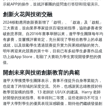
示範APP的操作，並就評審團的提問進行答辯和現場演示。
創新火花與技術交融
2024移動應用創新賽新增了「啟明」、「啟迪」及「啟航」
三大賽道，並由業界專家提供百場技術指導，協助參賽者突
破創意界限。自2016年賽事舉辦以來，逢甲學生團隊每年均
有參賽，並屢獲評審肯定，充分展現了學校在教學上的卓越
成就，以及鼓勵學生透過競賽提升實力與累積經驗的努力。
明年將迎來此競賽的第十年，目前已有多組學生參賽作品成
功上線App Store，彰顯了大賽助力學生實現開發夢想的價
值。
開創未來與技術創新教育的典範
逢甲大學獲獎學生團隊表示，賽事不僅提升自身專業能力，
也促進了跨領域的深度交流。另外，也感謝黃志雄教授於特
教學習架構的指導、13 老師於 UI/UX 的建議、Harry 老師
於開發的技術指導。有幸得到二等獎，這些老師功不可沒！
逢甲大學對學生的優異表現深感驕傲，期待他們繼續發揚創