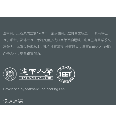
逢甲資訊工程系成立於1969年，是我國資訊教育界先驅之一，具有學士
班、碩士班及博士班，學制完整形成相互學習的場域，迄今已有畢業系友
萬餘人。本系以教學為本，建立扎實基礎; 精實研究，厚實創能人才; 鼓勵
產學合作，培育務實能力。
Developed by Software Engineering Lab
快速連結
逢甲大學