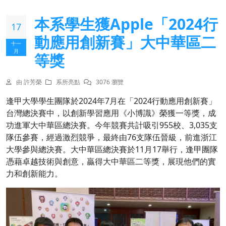
本系學生獲Apple「2024行
17
動應用創新賽」大中華區二
十一
月
等獎
由 許芳榮
系所亮點
3076 瀏覽
逢甲大學學生團隊於2024年7月在「2024行動應用創新賽」
台灣總決賽中，以創新學習應用《小博識》榮獲一等獎，成
功進軍大中華區總決賽。今年競賽共計吸引955校、3,035支
隊伍參賽，經過激烈競爭，最終由76支隊伍晉級，前進浙江
大學參與總決賽。大中華區總決賽於11月17舉行，逢甲團隊
憑藉卓越技術與創意，贏得大中華區二等獎，展現他們的實
力和創新能力。