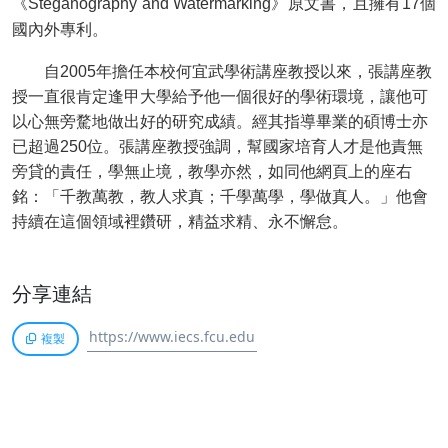
《Steganography and Watermarking》原文書，且擁有17個
國內外專利。
自2005年擔任本校何宜武學術講座教授以來，張講座教
授一直很肯定逢甲大學給予他一個很好的學術環境，讓他可
以心無旁騖地做出好的研究成績。經其指導畢業的碩博士亦
已超過250位。張講座教授強調，幫國家培育人才是他責無
旁貸的責任，學無止境，教學亦然，如同他網頁上的座右
銘：「千教萬教，教人求真；千學萬學，學做真人。」他會
持續在這個領域裡鑽研，精益求精、永不懈怠。
分享連結
複製