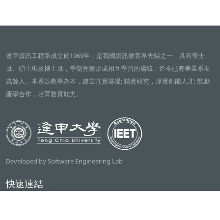
逢甲資訊工程系成立於1969年，是我國資訊教育界先驅之一，具有學士
班、碩士班及博士班，學制完整形成相互學習的場域，迄今已有畢業系友
萬餘人。本系以教學為本，建立扎實基礎; 精實研究，厚實創能人才; 鼓勵
產學合作，培育務實能力。
Developed by Software Engineering Lab
快速連結
逢甲大學
ilearn2.0