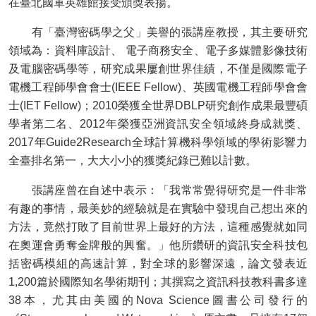
在臺北國軍英雄館接受頒獎表揚。
有「臺灣密碼學之父」美譽的張講座教授，其主要研究
領域為：資料庫設計、 電子商務安全、電子多媒體影像技術
及電腦密碼學等，研究成果屢創世界佳績，不僅是國際電子
電機工程師學會會士(IEEE Fellow)、英國電機工程師學會會
士(IET Fellow)；2010榮獲全世界DBLP研究創作成果最豐碩
學者第二名、2012年榮獲亞洲資訊安全領域終身成就獎、
2017年Guide2Research全球計算機科學領域的學術影響力
全臺排名第一，大大小小的獲獎紀錄已難以計數。
張講座曾在自述中表示：「我常常覺得研究是一件非常
有趣的事情，最美妙的經驗就是在實驗中發現自己想出來的
方法，竟然打敗了目前世界上最好的方法，這種感覺就如同
在奧運會勇奪金牌般的興奮。」他所鑽研的資訊安全科技包
括密碼模組的高速計算，對全球的影響深遠，論文發表近
1,200篇於國際知名學術期刊；其撰寫之資訊科技教科書多達
38本，尤其由美國的Nova Science圖書公司發行的