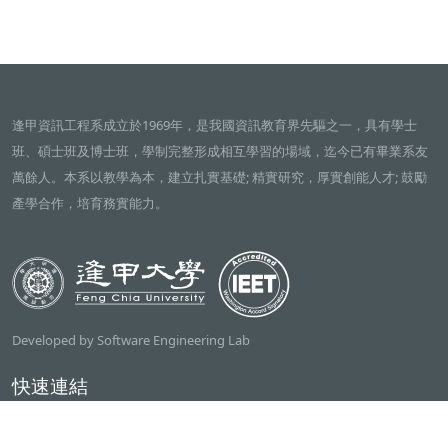
逢甲資訊工程系成立於1969年，是我國資訊教育界先驅之一，具有學士
班、碩士班及博士班，學制完整形成相互學習的場域，迄今已有畢業系友
萬餘人。本系以教學為本，建立扎實基礎; 精實研究，厚實創能人才; 鼓勵
產學合作，培育務實能力。
Developed by Software Engineering Lab
快速連結
逢甲大學