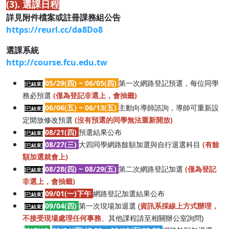
(3). 選課日程
詳見附件檔案或註冊課務組公告
https://reurl.cc/da8Do8
選課系統
http://course.fcu.edu.tw
05/29(四) ~ 06/05(四)
第一次網路登記預選，每位同學
[已結束]
務必預選
(僅為登記非選上，會抽籤)
06/06(五) ~ 06/13(五)
主動向導師諮詢，導師可重新設
[已結束]
定開放修改預選
(沒有預選的同學無法重新開放)
08/21(四)
預選結果公布
[已結束]
08/27(三)
大四同學網路餘額加選與自行退選科目
(有餘
[已結束]
額加選就會上)
08/28(四
) ~ 08/29(五)
第二次網路登記加選
(僅為登記
[已結束]
非選上，會抽籤)
09/01(一)下午
網路登記加選結果公布
[已結束]
09/04(四)
第一次現場加退選 (
資訊系採線上方式辦理，
[已結束]
不接受現場處理任何事務
、其他課程請至相關辦公室詢問)