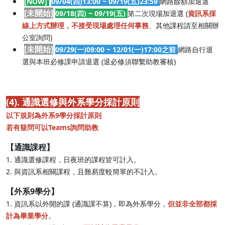
[NOW]
09/04(四)13:00 ~ 09/19(五)23:59
網路餘額加退選
[未開始]
09/18(四) ~ 09/19(五)
第二次現場加退選 (
資訊系採
線上方式辦理，不接受現場處理任何事務
、其他課程請至相關辦
公室詢問)
[未開始]
09/29(一
)09:00 ~ 12/01(一)17:00之前
網路自行退
選與本班必修課申請退選 (退必修須聯繫助教審核)
(4). 通識選修與外系學分採計原則
以下規則為外系9學分採計原則
若有疑問可以Teams詢問助教
【通識課程】
1. 通識選修課程，日夜班的課程皆可計入。
2. 與資訊系相關課程，且難易度較簡單的不計入。
【外系9學分】
1. 資訊系以外開的課 (通識課不算)，即為外系學分，
但並非全部都採
計為畢業學分
。