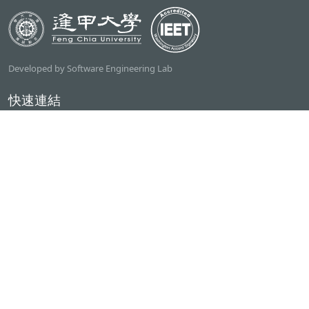
Developed by Software Engineering Lab
快速連結
逢甲大學
ilearn2.0
資訊電機學院
常用服務
課程檢索系統
研討室借用系統
資電學院資源借用
專題計畫管理系統
產學實習管理系統