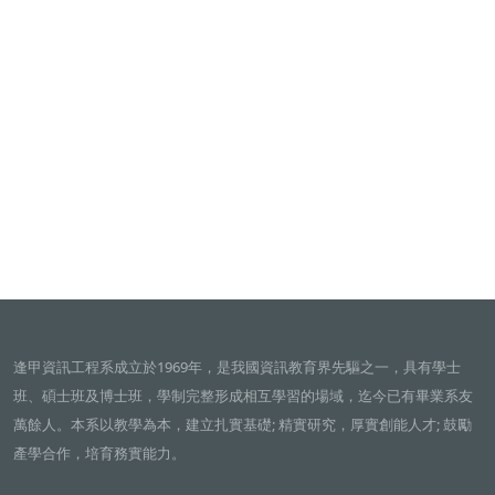
逢甲資訊工程系成立於1969年，是我國資訊教育界先驅之一，具有學士
班、碩士班及博士班，學制完整形成相互學習的場域，迄今已有畢業系友
萬餘人。本系以教學為本，建立扎實基礎; 精實研究，厚實創能人才; 鼓勵
產學合作，培育務實能力。