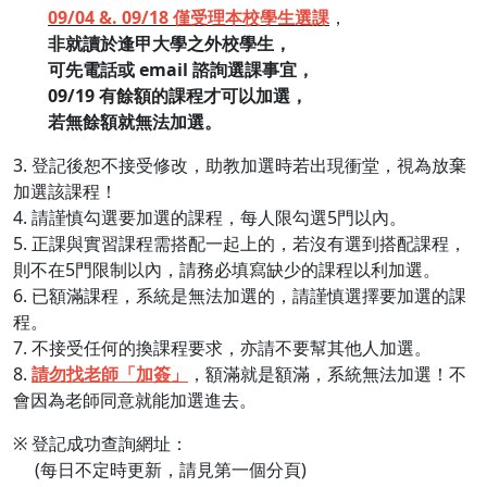
09/04 &. 09/18 僅受理本校學生選課
，
非就讀於逢甲大學之外校學生，
可先電話或 email 諮詢選課事宜，
09/19 有餘額的課程才可以加選，
若無餘額就無法加選。
3. 登記後恕不接受修改，助教加選時若出現衝堂，視為放棄
加選該課程！
4. 請謹慎勾選要加選的課程，每人限勾選5門以內。
5. 正課與實習課程需搭配一起上的，若沒有選到搭配課程，
則不在5門限制以內，請務必填寫缺少的課程以利加選。
6. 已額滿課程，系統是無法加選的，請謹慎選擇要加選的課
程。
7. 不接受任何的換課程要求，亦請不要幫其他人加選。
8.
請勿找老師「加簽」
，額滿就是額滿，系統無法加選！不
會因為老師同意就能加選進去。
※ 登記成功查詢網址：
(每日不定時更新，請見第一個分頁)