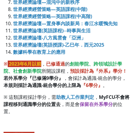
世界經濟論壇—混沌中的新秩序
世界經濟經營策略—英語課程(中階)
世界經濟經營策略—英語課程(中高階)
世界經濟論壇—置身事內談新局：春江水暖鴨先知
世界經濟論壇(英語課程)─時事與生活
世界經濟論壇-八方風雲會「亞洲」
世界經濟論壇(英語授課)-乙巳年．西元2025
數據科學在教育上的應用
※
2023年6月以前
，
已修通過
的
創能學院、跨領域設計學
院、社會創新學院
所開設課程，
預設採計為『外系』學分！
若外系學分『已修滿9學分』
，會採計為通識-統合的學分，
本規則採計為通識-統合學分的上限為
『6學分』
。
※ 這類課程採計學分，需
助教人工作業判定
，
MyFCU不會將
課程移到通識學分的位置去
，而是會
保留在外系學分
的位
置。