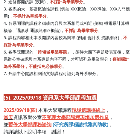
2. 進修部開的課 (夜間)，
不採計為畢業學分
。
3. 各系的大一基礎概論性課程 (例如 XXX概論、XXX導論、XXX入門應
用)，
不採計為畢業學分
。
4. 各系開課的課程名稱或內容與本系相同或相近 (例如 機電系計算機
概論、通訊系 通訊與網路概論)，
不採計為畢業學分
。
5. 課程內容相比本系開課內容較為簡單 (例如 會計系 資訊網路)，
不
採計為畢業學分
。
6. 各學院開課的「
跨領域畢業專題
」，須待大四下專題發表完後，至
系辦公室確認與本系專題內容不同，才可認列為畢業學分！
僅能採計
為外系學分，不能抵免必修學分
。
7. 外語中心開設相關語文類課程可認列為外系學分。
(5). 2025/09/18 資訊系大學部課程加選
2025/09/18(四
)
本系大學部課程
現場選課採線上
，
當天
資訊系辦公室
不受理大學部課程現場加選作業
，
並
暫停大學部課務諮詢
(研究所課程請找雅真助教)
，
請詳讀以下說明事項，謝謝！