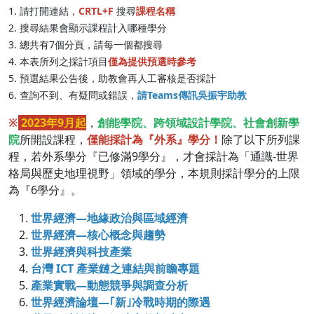
1. 請打開連結，
CRTL+F
搜尋
課程名稱
2. 搜尋結果會顯示課程計入哪種學分
3. 總共有7個分頁，請每一個都搜尋
4. 本表所列之採計項目
僅為提供預選時參考
5. 預選結果公告後，助教會再人工審核是否採計
6. 查詢不到、有疑問或錯誤，
請Teams傳訊吳振宇助教
※
2023年9月起
，
創能學院、跨領域設計學院、社會創新學
院
所開設課程，
僅能採計為『外系』學分！
除了以下所列課
程，若外系學分『已修滿9學分』，才會採計為「通識-世界
格局與歷史地理視野」領域的學分，本規則採計學分的上限
為『6學分』。
世界經濟—地緣政治與區域經濟
世界經濟—核心概念與趨勢
世界經濟與科技產業
台灣 ICT 產業鏈之連結與前瞻專題
產業實戰—動態競爭與調查分析
世界經濟論壇—｢新｣冷戰時期的際遇