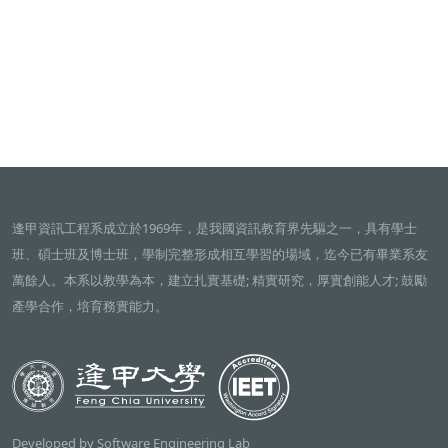
逢甲資訊工程系成立於1969年，是我國資訊教育界先驅之一，具有學士
班、碩士班及博士班，學制完整形成相互學習的場域，迄今已有畢業系友
萬餘人。本系以教學為本，建立扎實基礎; 精實研究，厚實創能人才; 鼓勵
產學合作，培育務實能力。
Developed by Software Engineering Lab