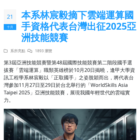
本系林宸毅摘下雲端運算國
21
手資格代表台灣出征2025亞
十月
洲技能競賽
系所亮點
1893 瀏覽
第3屆亞洲技能競賽暨第48屆國際技能競賽第二階段國手選
拔賽「雲端運算」職類英雄榜於10月20日揭曉，逢甲大學資
訊工程學系林宸毅以「正取國手」之姿脫穎而出，將代表台
灣參加11月27日至29日於台北舉行的「WorldSkills Asia
Taipei 2025」亞洲技能競賽，展現我國年輕世代的雲端實
力。