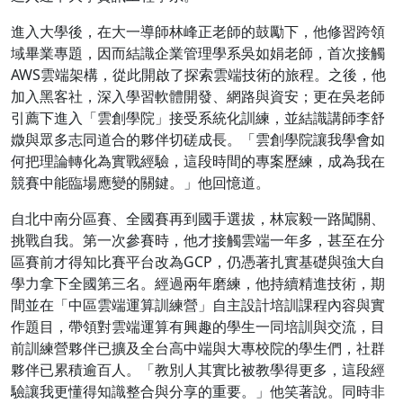
進入大學後，在大一導師林峰正老師的鼓勵下，他修習跨領
域畢業專題，因而結識企業管理學系吳如娟老師，首次接觸
AWS雲端架構，從此開啟了探索雲端技術的旅程。之後，他
加入黑客社，深入學習軟體開發、網路與資安；更在吳老師
引薦下進入「雲創學院」接受系統化訓練，並結識講師李舒
媺與眾多志同道合的夥伴切磋成長。「雲創學院讓我學會如
何把理論轉化為實戰經驗，這段時間的專案歷練，成為我在
競賽中能臨場應變的關鍵。」他回憶道。
自北中南分區賽、全國賽再到國手選拔，林宸毅一路闖關、
挑戰自我。第一次參賽時，他才接觸雲端一年多，甚至在分
區賽前才得知比賽平台改為GCP，仍憑著扎實基礎與強大自
學力拿下全國第三名。經過兩年磨練，他持續精進技術，期
間並在「中區雲端運算訓練營」自主設計培訓課程內容與實
作題目，帶領對雲端運算有興趣的學生一同培訓與交流，目
前訓練營夥伴已擴及全台高中端與大專校院的學生們，社群
夥伴已累積逾百人。「教別人其實比被教學得更多，這段經
驗讓我更懂得知識整合與分享的重要。」他笑著說。同時非