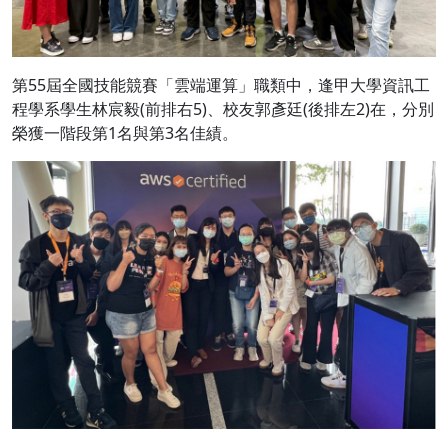
第55屆全國技能競賽「雲端運算」職類中，逢甲大學資訊工
程學系學生林宸毅(前排右5)、校友郭彥廷(後排左2)在，分別
榮獲一階段第1名與第3名佳績。