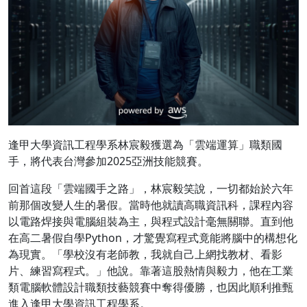
逢甲大學資訊工程學系林宸毅獲選為「雲端運算」職類國
手，將代表台灣參加2025亞洲技能競賽。
回首這段「雲端國手之路」，林宸毅笑說，一切都始於六年
前那個改變人生的暑假。當時他就讀高職資訊科，課程內容
以電路焊接與電腦組裝為主，與程式設計毫無關聯。直到他
在高二暑假自學Python，才驚覺寫程式竟能將腦中的構想化
為現實。「學校沒有老師教，我就自己上網找教材、看影
片、練習寫程式。」他說。靠著這股熱情與毅力，他在工業
類電腦軟體設計職類技藝競賽中奪得優勝，也因此順利推甄
進入逢甲大學資訊工程學系。