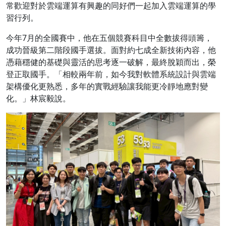
常歡迎對於雲端運算有興趣的同好們一起加入雲端運算的學
習行列。
今年7月的全國賽中，他在五個競賽科目中全數拔得頭籌，
成功晉級第二階段國手選拔。面對約七成全新技術內容，他
憑藉穩健的基礎與靈活的思考逐一破解，最終脫穎而出，榮
登正取國手。「相較兩年前，如今我對軟體系統設計與雲端
架構優化更熟悉，多年的實戰經驗讓我能更冷靜地應對變
化。」林宸毅說。