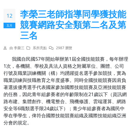
李榮三老師指導同學獲技能
12
競賽網路安全類第二名及第
五月
三名
由 李榮三
系所亮點
2987 瀏覽
我國自民國57年開始舉辦第1屆全國技能競賽，每年辦理
1次，各機關、學校及具法人資格之附屬單位、團體、公司
行號及職業訓練機關（構）均踴躍提名選手參加競技，實為
職業訓練與技職教育之年度盛事。同時全國技能競賽因肩負
著選拔優秀選手代表國家參加國際技能競賽及亞洲技能競賽
的任務，因此青年組參賽者的年齡限制在21歲以下（資訊網
路布建、集體創作、機電整合、飛機修護、雲端運算、網路
安全等6職類選手限24歲以下）；青少年組參賽者為國民中
學在學學生，俾符合國際技能競賽組織及國際技能組織亞洲
分會的規定。