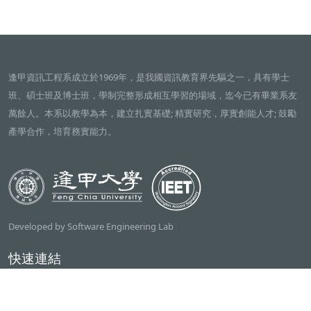
逢甲資訊工程系成立於1969年，是我國資訊教育界先驅之一，具有學士
班、碩士班及博士班，學制完整形成相互學習的場域，迄今已有畢業系友
萬餘人。本系以教學為本，建立扎實基礎; 精實研究，厚實創能人才; 鼓勵
產學合作，培育務實能力。
Developed by Software Engineering Lab
快速連結
逢甲大學
ilearn2.0