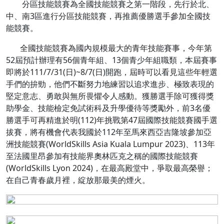
分區技能競賽為全國技能競賽之第一階段，先行於北、
中、南3區進行分區技能競賽，再推薦優勝選手參加全國技
能競賽。
全國技能競賽為國內規模最大的青年技能賽事，今年第
52屆預計辦理有56個青年組、13個青少年組職類，本屆賽事
即將於111/7/31(日)~8/7(日)開跑，屆時可以看見這些年輕選
手們的拚勁，他們不斷努力地練習以追求進步、極致表現的
堅定意志、勇敢與無所畏懼令人感動。獲勝選手除可獲得獎
助學金、技能檢定免試術科及升學優待等獎勵外，前3名優
勝選手可再精進於明(112)年挑戰第47屆國際技能競賽國手選
拔賽，將有機會代表我國於112年至馬來西亞吉隆坡參加亞
洲技能競賽(WorldSkills Asia Kuala Lumpur 2023)、113年
至法國里昂參加有技能界奧林匹克之稱的國際技能競賽
(WorldSkills Lyon 2024)，在最高殿堂中，爭取最高榮譽；
在自己青春歲月裡，綻放那最美的煙火。