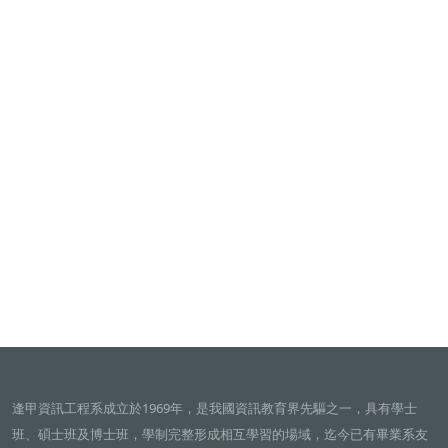
逢甲資訊工程系成立於1969年，是我國資訊教育界先驅之一，具有學士
班、碩士班及博士班，學制完整形成相互學習的場域，迄今已有畢業系友