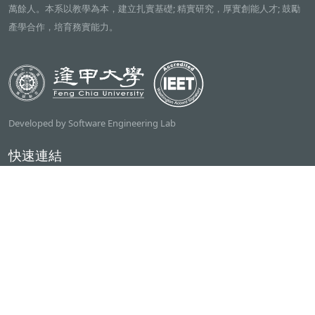
萬餘人。本系以教學為本，建立扎實基礎; 精實研究，厚實創能人才; 鼓勵
產學合作，培育務實能力。
Developed by Software Engineering Lab
快速連結
逢甲大學
ilearn2.0
資訊電機學院
常用服務
課程檢索系統
研討室借用系統