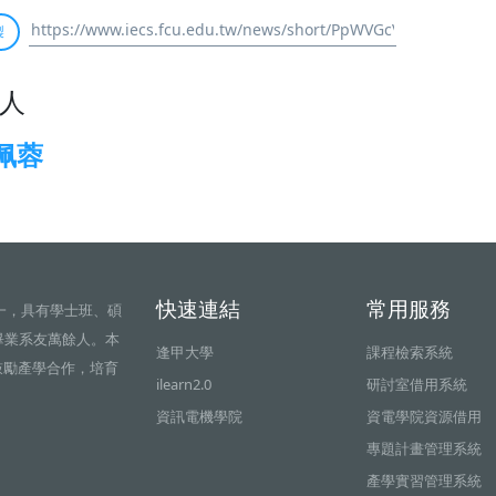
製
人
佩蓉
快速連結
常用服務
一，具有學士班、碩
畢業系友萬餘人。本
逢甲大學
課程檢索系統
鼓勵產學合作，培育
ilearn2.0
研討室借用系統
資訊電機學院
資電學院資源借用
專題計畫管理系統
產學實習管理系統