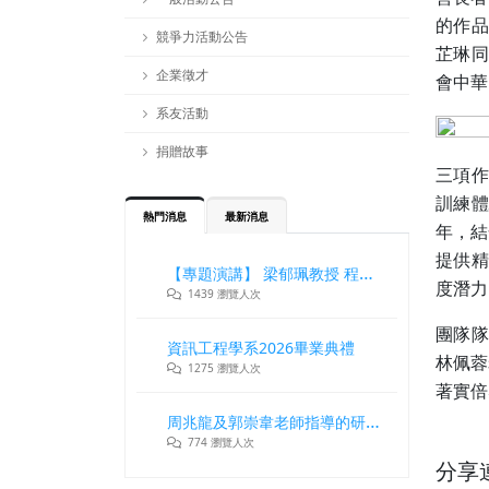
的作品
競爭力活動公告
芷琳同
企業徵才
會中華
系友活動
捐贈故事
三項作
訓練
熱門消息
最新消息
年，結
提供精
【專題演講】 梁郁珮教授 程式設計師在新世代記憶體與儲存系統中的角色與挑戰
度潛力
1439 瀏覽人次
團隊隊
資訊工程學系2026畢業典禮
林佩蓉
1275 瀏覽人次
著實倍
周兆龍及郭崇韋老師指導的研究團隊獲DLT2026最佳論文獎
774 瀏覽人次
分享