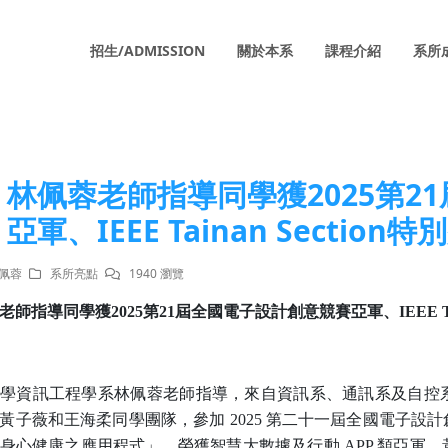
招生/ADMISSION
關於本系
課程介紹
系所
林佩蓉老師指導同學獲2025第2
亞軍、IEEE Tainan Section特
林佩蓉
系所亮點
1940 瀏覽
老師指導同學獲
2025
第
21
屆全國電子設計創意競賽亞軍
、
IEEE T
學資訊工程學系林佩蓉老師指導，來自資訊系、通訊系及自控
黃子薇和王海柔同學團隊，參加
2025
第二十一屆全國電子設計
身心健康之應用程式」，榮獲智慧大數據及行動
APP
類亞軍。