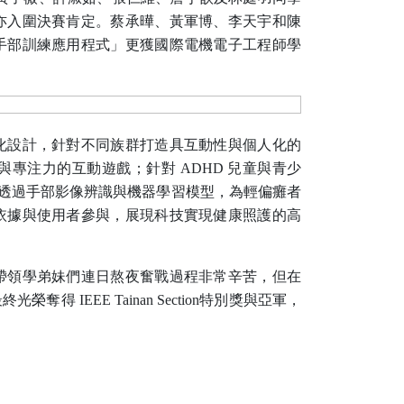
亦入圍決賽肯定。蔡承曄、黃軍博、李天宇和陳
手部訓練應用程式」更獲國際電機電子工程師學
化設計，針對不同族群打造具互動性與個人化的
與專注力的互動遊戲；針對
ADHD
兒童與青少
透過手部影像辨識與機器學習模型，為輕偏癱者
依據與使用者參與，展現科技實現健康照護的高
帶領學弟妹們連日熬夜奮戰過程非常辛苦，但在
最終光榮奪得
IEEE Tainan Section
特別獎與亞軍，