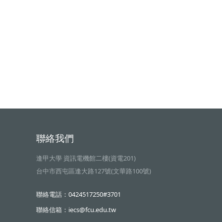
聯絡我們
逢甲大學 資訊電機館二樓(資電201)
台中市西屯區逢大路127號(文華路100號)
聯絡電話：0424517250#3701
聯絡信箱：iecs@fcu.edu.tw