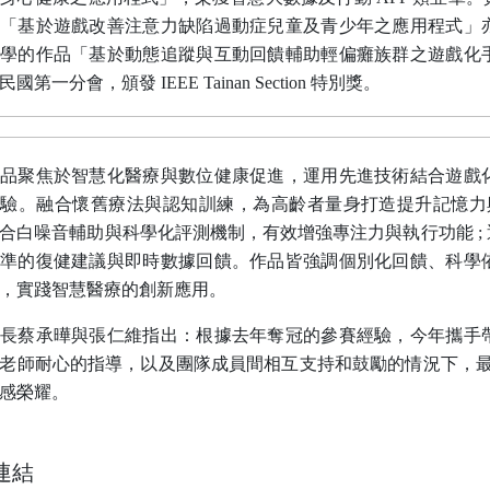
「基於遊戲改善注意力缺陷過動症兒童及青少年之應用程式」
學的作品「基於動態追蹤與互動回饋輔助輕偏癱族群之遊戲化
民國第一分會，頒發
IEEE Tainan Section
特別獎。
品聚焦於智慧化醫療與數位健康促進，運用先進技術結合遊戲
體驗。融合懷舊療法與認知訓練，為高齡者量身打造提升記憶力
合白噪音輔助與科學化評測機制，有效增強專注力與執行功能
;
準的復健建議與即時數據回饋。作品皆強調個別化回饋、科學
，實踐智慧醫療的創新應用。
長蔡承曄與張仁維指出：根據去年奪冠的參賽經驗，今年攜手
老師耐心的指導，以及團隊成員間相互支持和鼓勵的情況下，
感榮耀。
連結