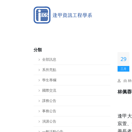
分類
29
全部訊息
三月
系所亮點
學生專欄
由 
國際交流
林佩蓉
課務公告
事務公告
逢甲大
演講公告
宸萱、
善長者
一般活動公告