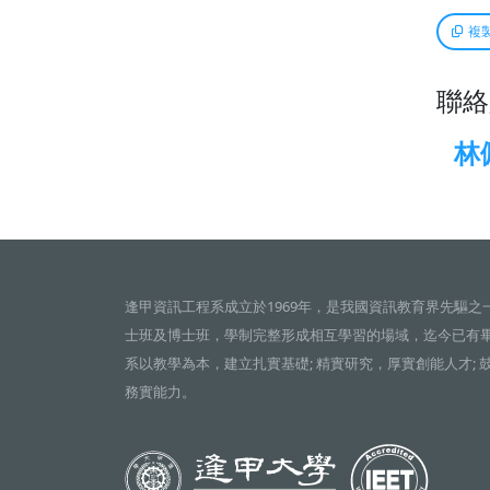
複
聯絡
林
逢甲資訊工程系成立於1969年，是我國資訊教育界先驅之
士班及博士班，學制完整形成相互學習的場域，迄今已有
系以教學為本，建立扎實基礎; 精實研究，厚實創能人才; 
務實能力。