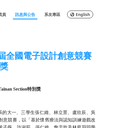
成員
訊息與公告
系友專區
English
1屆全國電子設計創意競賽
別獎
ainan Section
特別獎
系的大一、三學生張仁維、林立景、盧欣辰、吳
創意競賽，以「基於懷舊療法與認知訓練遊戲改
黃子薇、許淑茹、張仁維、詹于歆及林庭羽同學