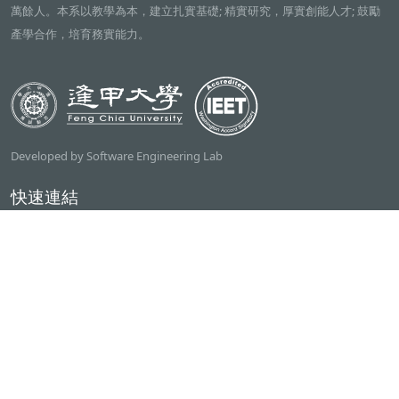
萬餘人。本系以教學為本，建立扎實基礎; 精實研究，厚實創能人才; 鼓勵
產學合作，培育務實能力。
Developed by Software Engineering Lab
快速連結
逢甲大學
ilearn2.0
資訊電機學院
常用服務
課程檢索系統
研討室借用系統