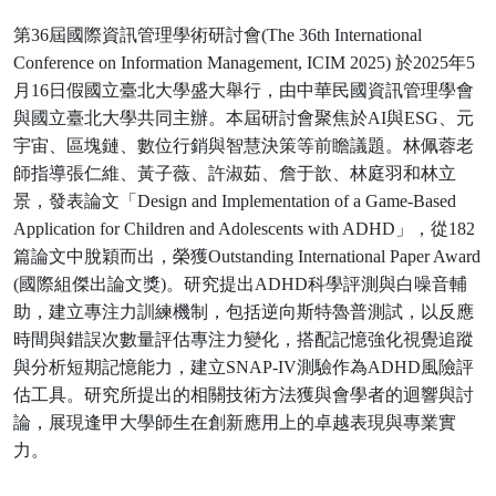
第
36
屆國際資訊管理學術研討會
(The 36th International
Conference on Information Management, ICIM 2025)
於
2025
年
5
月
16
日假國立臺北大學盛大舉行，由中華民國資訊管理學會
與國立臺北大學共同主辦。本屆研討會聚焦於
AI
與
ESG
、元
宇宙、區塊鏈、數位行銷與智慧決策等前瞻議題。林佩蓉
老
師指導
張仁維、黃子薇、許淑茹、詹于歆、林庭羽和林立
景
，發表論文
「
Design and Implementation of a Game-Based
Application for Children and Adolescents with ADHD
」
，從
182
篇論文中脫穎而出，榮獲
Outstanding International Paper Award
(
國際組傑出論文獎
)
。研究提出
ADHD
科學評測與白噪音輔
助，建立專注力訓練機制，包括逆向斯特魯普測試，以反應
時間與錯誤次數量評估專注力變化，搭配記憶強化視覺追蹤
與分析短期記憶能力，建立
SNAP-IV
測驗作為
ADHD
風險評
估工具。研究所提出的相關技術方法獲與會學者的迴響與討
論，展現逢甲大學師生在創新應用上的卓越表現與專業實
力。