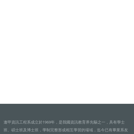
逢甲資訊工程系成立於1969年，是我國資訊教育界先驅之一，具有學士
班、碩士班及博士班，學制完整形成相互學習的場域，迄今已有畢業系友