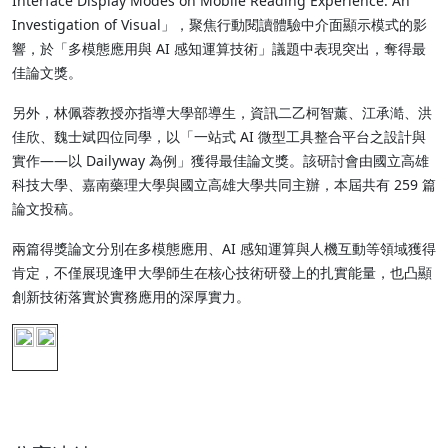
Interface Display Modes on Mobile Reading Experience: An
Investigation of Visual」，聚焦行動閱讀體驗中介面顯示模式的影
響，於「多模態應用與 AI 感知運算技術」議題中表現突出，奪得最
佳論文獎。
另外，林佩蓉教授亦指導大學部導生，資訊二乙柯智薰、江承澔、洪
佳欣、魏士斌四位同學，以「一站式 AI 微型工具整合平台之設計與
實作——以 Dailyway 為例」獲得最佳論文獎。該研討會由國立高雄
科技大學、嘉南藥理大學與國立高雄大學共同主辦，本屆共有 259 篇
論文投稿。
兩篇得獎論文分別在多模態應用、AI 感知運算與人機互動等領域獲得
肯定，不僅展現逢甲大學師生在核心技術研發上的扎實能量，也凸顯
創新技術落實於實務應用的深厚實力。