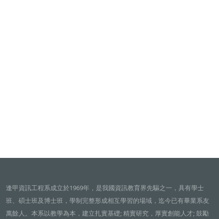
逢甲資訊工程系成立於1969年，是我國資訊教育界先驅之一，具有學士
班、碩士班及博士班，學制完整形成相互學習的場域，迄今已有畢業系友
萬餘人。本系以教學為本，建立扎實基礎; 精實研究，厚實創能人才; 鼓勵