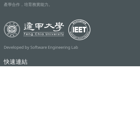
產學合作，培育務實能力。
Developed by Software Engineering Lab
快速連結
逢甲大學
ilearn2.0
資訊電機學院
常用服務
課程檢索系統
研討室借用系統
資電學院資源借用