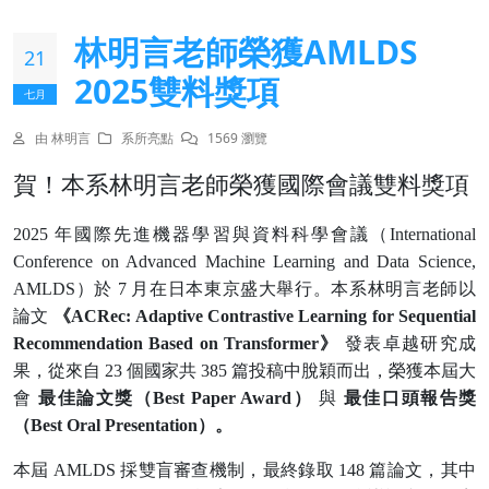
林明言老師榮獲AMLDS
21
2025雙料獎項
七月
由 林明言
系所亮點
1569 瀏覽
賀！本系林明言老師榮獲國際會議雙料獎項
2025
年國際先進機器學習與資料科學會議（
International
Conference on Advanced Machine Learning and Data Science,
AMLDS
）於
7
月在日本東京盛大舉行。本系林明言老師以
論文
《
ACRec: Adaptive Contrastive Learning for Sequential
Recommendation Based on Transformer
》
發表卓越研究成
果，從來自
23
個國家共
385
篇投稿中脫穎而出，榮獲本屆大
會
最佳論文獎（
Best Paper Award
）
與
最佳口頭報告獎
（
Best Oral Presentation
）。
本屆
AMLDS
採雙盲審查機制，最終錄取
148
篇論文，其中