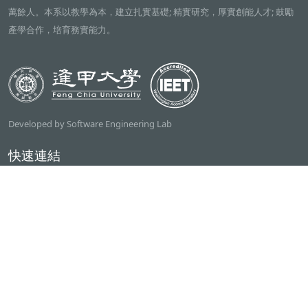
萬餘人。本系以教學為本，建立扎實基礎; 精實研究，厚實創能人才; 鼓勵
產學合作，培育務實能力。
Developed by Software Engineering Lab
快速連結
逢甲大學
ilearn2.0
資訊電機學院
常用服務
課程檢索系統
研討室借用系統