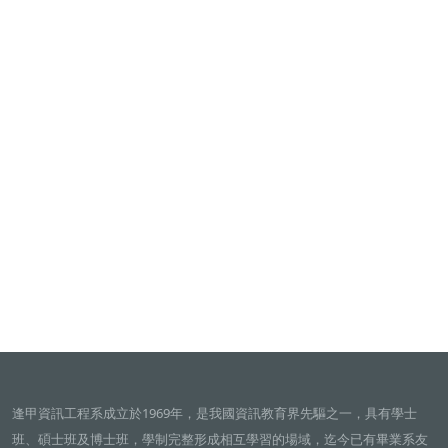
逢甲資訊工程系成立於1969年，是我國資訊教育界先驅之一，具有學士
班、碩士班及博士班，學制完整形成相互學習的場域，迄今已有畢業系友