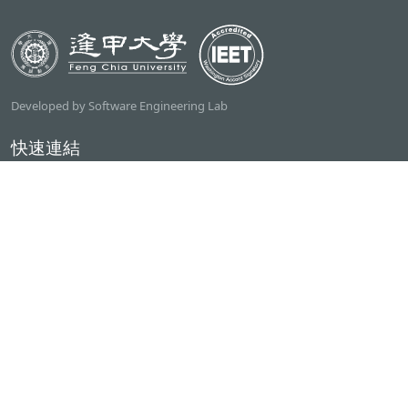
Developed by Software Engineering Lab
快速連結
逢甲大學
ilearn2.0
資訊電機學院
常用服務
課程檢索系統
研討室借用系統
資電學院資源借用
專題計畫管理系統