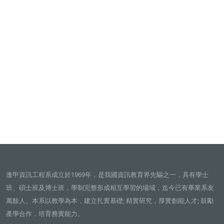
逢甲資訊工程系成立於1969年，是我國資訊教育界先驅之一，具有學士
班、碩士班及博士班，學制完整形成相互學習的場域，迄今已有畢業系友
萬餘人。本系以教學為本，建立扎實基礎; 精實研究，厚實創能人才; 鼓勵
產學合作，培育務實能力。