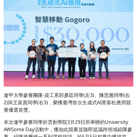
逢甲大學參賽團隊-資工系郭彥廷同學(左3)、陳思雅同學(右
2)與王富貴同學(右3)，榮獲臺灣首次生成式AI黑客松應用競
賽優選首獎。
本次逢甲參賽同學於雲創學院3月29日所舉辦的University
AWSome Day活動中，獲知此競賽並隨即提議跨領域組隊參
賽，組隊後歷經一系列課程培訓，於5月5日初賽中獲得首