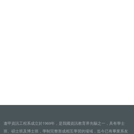
逢甲資訊工程系成立於1969年，是我國資訊教育界先驅之一，具有學士
班、碩士班及博士班，學制完整形成相互學習的場域，迄今已有畢業系友