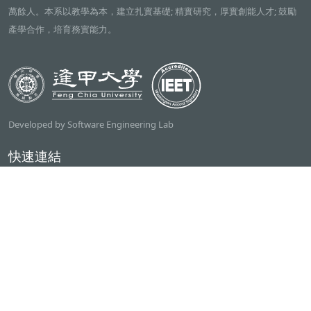
萬餘人。本系以教學為本，建立扎實基礎; 精實研究，厚實創能人才; 鼓勵
產學合作，培育務實能力。
Developed by Software Engineering Lab
快速連結
逢甲大學
ilearn2.0
資訊電機學院
常用服務
課程檢索系統
研討室借用系統