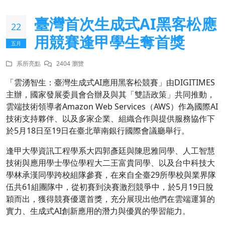
臺灣首次生成式AI黑客松應
22
用競賽逢甲學生奪首獎
五月
系所亮點
2404 瀏覽
「雲湧智生：臺灣生成式AI應用黑客松競賽」由DIGITIMES
主辦，國家發展委員會合辦及與其「雙語政策」共同推動，
雲端技術領導者Amazon Web Services（AWS）作為國際AI
技術支持夥伴、以及多家企業、組織合作與提供服務協作下
於5月18日至19日在臺北華南銀行國際會議廳舉行。
逢甲大學資訊工程學系大四郭彥廷與陳思雅同學、人工智慧
技術與應用學士學位學程大二王富貴同學、以及台中科技大
學林承漢同學跨校組隊參賽，在來自全臺29所學校與業界隊
伍共61組團隊中，從初賽到決賽激烈競爭中，於5月19日脫
穎而出，獲得競賽優選首獎，充分展現出他們在雲端運算的
實力、生成式AI創新應用的潛力與優異的學習能力。