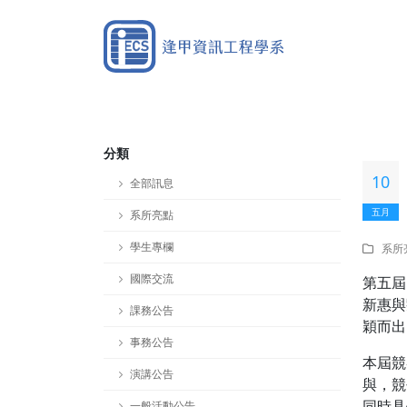
分類
10
全部訊息
五月
系所亮點
學生專欄
系所
國際交流
第五屆
新惠與
課務公告
穎而出
事務公告
本屆競
演講公告
與，競
同時具
一般活動公告