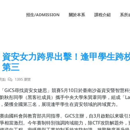
招生/ADMISSION
關於本系
課程介紹
系所
資安女力跨界出擊！逢甲學生跨
第三
亮點
1395 瀏覽
「GiCS尋找資安女婕思」競賽5月10日於臺南沙崙資安暨智
劉秋彤同學（黑客社成員）攜手中央大學朱巽葦同學，組成「Last 
，榮獲全國第三名，展現逢甲學生在資安領域的跨域實力。
賽由國科會與教育部共同指導、GiCS主辦，自3月啟動以來吸
爭相當激烈。今年賽制特別強調跨域能力，除CTF攻防解題外
備逆向工程、密碼學與工業控制系統攻防知識，挑戰難度再升級