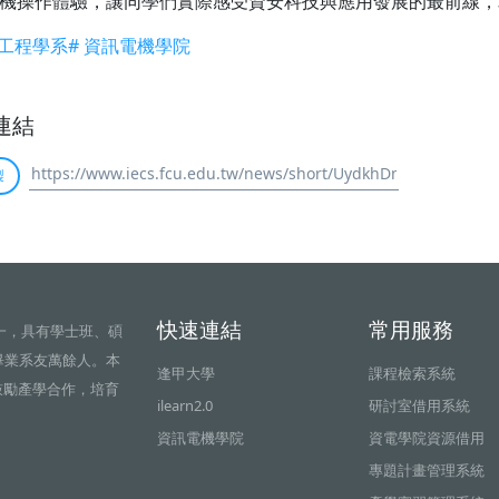
機操作體驗，讓同學們實際感受資安科技與應用發展的最前線，
訊工程學系
# 資訊電機學院
連結
製
快速連結
常用服務
一，具有學士班、碩
畢業系友萬餘人。本
逢甲大學
課程檢索系統
鼓勵產學合作，培育
ilearn2.0
研討室借用系統
資訊電機學院
資電學院資源借用
專題計畫管理系統