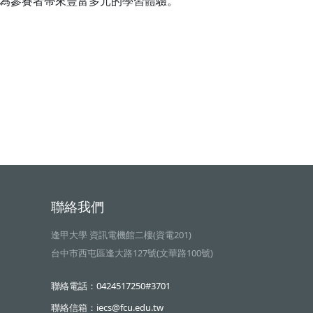
為參賽者帶來豐富多元的學習體驗。
聯絡我們
逢甲大學 資訊電機館二樓(資電201)
台中市西屯區逢大路127號(文華路100號)
聯絡電話：0424517250#3701
聯絡信箱：iecs@fcu.edu.tw