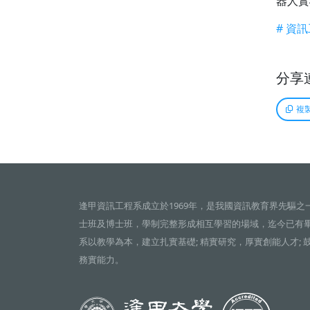
器人實
# 資
分享
複
逢甲資訊工程系成立於1969年，是我國資訊教育界先驅之
士班及博士班，學制完整形成相互學習的場域，迄今已有
系以教學為本，建立扎實基礎; 精實研究，厚實創能人才; 
務實能力。