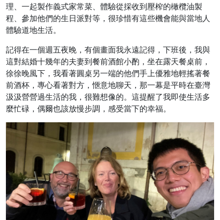
理、一起製作義式家常菜、體驗從採收到壓榨的橄欖油製
程、參加他們的生日派對等，很珍惜有這些機會能與當地人
體驗道地生活。
記得在一個週五夜晚，有個畫面我永遠記得，下班後，我與
這對結婚十幾年的夫妻到餐前酒館小酌，坐在露天餐桌前，
徐徐晚風下，我看著圓桌另一端的他們手上優雅地輕搖著餐
前酒杯，專心看著對方，愜意地聊天，那一幕是平時在臺灣
汲汲營營過生活的我，很難想像的。這提醒了我即使生活多
麼忙碌，偶爾也該放慢步調，感受當下的幸福。