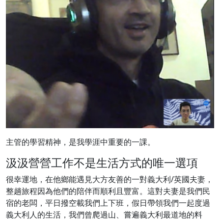
主管的學習精神，是我學涯中重要的一課。
汲汲營營工作不是生活方式的唯一選項
很幸運地，在他鄉能遇見大方友善的一對義大利/英國夫妻，
整趟旅程因為他們的陪伴而順利且豐富。這對夫妻是我們民
宿的老闆，平日撥空載我們上下班，假日帶領我們一起度過
義大利人的生活，我們曾爬過山、嘗遍義大利最道地的料