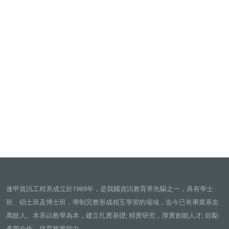
逢甲資訊工程系成立於1969年，是我國資訊教育界先驅之一，具有學士
班、碩士班及博士班，學制完整形成相互學習的場域，迄今已有畢業系友
萬餘人。本系以教學為本，建立扎實基礎; 精實研究，厚實創能人才; 鼓勵
產學合作，培育務實能力。