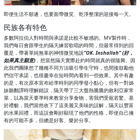
即便生活不順遂，也要面帶微笑、乾淨整潔的迎接每一天。
民族各有特色
多數阿拉伯人對時間與承諾是比較不敏感的。MV製作時，
我們每日會跟學生約隔天練習歌唱的時間，但最常得到的回
覆是，帶著單純無辜的神情微笑地說
”OK. Inshallah” (好，
如果真主願意)
，想當然隔天實際赴約時間就真的很隨興。因
此我們團隊想了幾種不同方法吸引學生守時，也間接鼓勵他
們信守承諾，也很慶幸在短時間內看到一些效果。其中有趣
的是，有次原本宣布給準時到的同學發小點心，但有一對姊
妹聽翻譯時理解錯誤，隔天帶了三大盤熱騰騰的敘利亞家常
菜，以為當天要準時來教室分享食物，害我們受寵若驚。基
於禮貌，我們當然收下了這美麗又美味的誤解，隔天以豐富
的水果回禮，而這誤會剛好顯現了他們的性格，即使自己擁
有的可能不多，但總是好客、樂於分享。