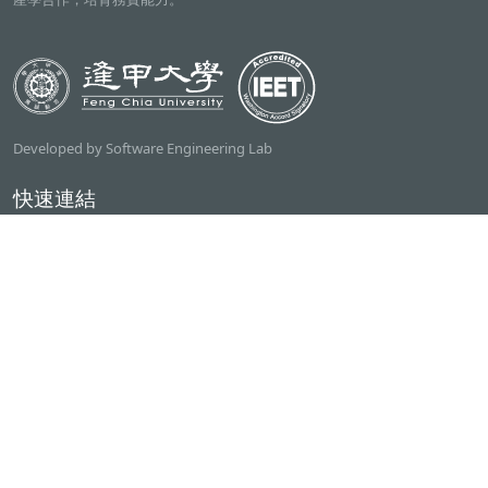
Developed by Software Engineering Lab
快速連結
逢甲大學
ilearn2.0
資訊電機學院
常用服務
課程檢索系統
研討室借用系統
資電學院資源借用