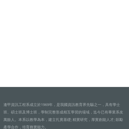
逢甲資訊工程系成立於1969年，是我國資訊教育界先驅之一，具有學士
班、碩士班及博士班，學制完整形成相互學習的場域，迄今已有畢業系友
萬餘人。本系以教學為本，建立扎實基礎; 精實研究，厚實創能人才; 鼓勵
產學合作，培育務實能力。