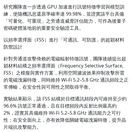
研究團隊進一步透過 GPU 加速進行訊號特徵學習與模型訓
練，使隨機訊息還原準確率達 99.98%，並證實該平台具備
「可量化、可重現」之旁通道威脅評估能力，可作為後量子
密碼硬體落地前的重要安全驗證工具。
以頻率選擇面（FSS）進行「可通訊、可防護」的超穎材料
防禦設計
針對旁通道攻擊倚賴的電磁輻射特徵訊號，團隊後續提出超
穎材料結構之頻率選擇面（Frequency Selective Surface,
FSS）之模擬與實作方案，利用空間濾波效果抑制攻擊所需
的電磁洩漏特徵，同時維持 Wi-Fi 5.2–5.8 GHz 通訊頻段之正
常傳輸，在安全性與可用性之間取得平衡。
實驗結果顯示，該 FSS 結構於目標通訊頻段內可維持至少約
96.6% 訊號正常通過，且在目標頻段內反射比例最高約
2%，證實其具備維持 Wi-Fi 5.2–5.8 GHz 通訊能力之可行
性；在安全面向上，亦有效降低關鍵電磁洩漏特徵，提升晶
片端抗攻擊能力。