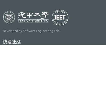
Developed by Software Engineering Lab
快速連結
逢甲大學
ilearn2.0
資訊電機學院
常用服務
課程檢索系統
研討室借用系統
資電學院資源借用
專題計畫管理系統