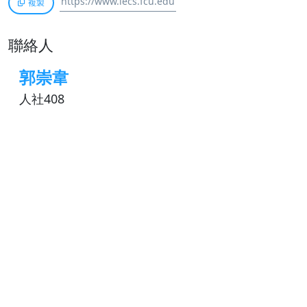
複製
聯絡人
郭崇韋
人社408