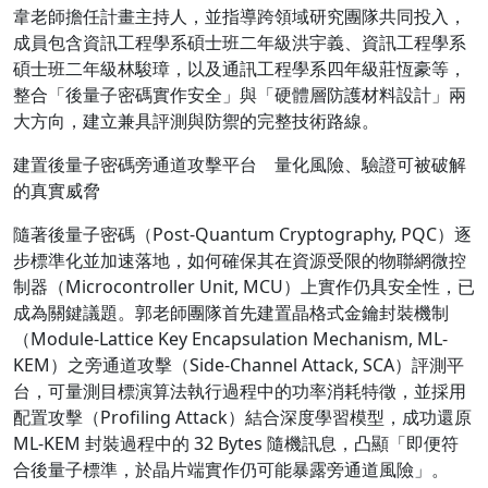
韋老師擔任計畫主持人，並指導跨領域研究團隊共同投入，
成員包含資訊工程學系碩士班二年級洪宇義、資訊工程學系
碩士班二年級林駿璋，以及通訊工程學系四年級莊恆豪等，
整合「後量子密碼實作安全」與「硬體層防護材料設計」兩
大方向，建立兼具評測與防禦的完整技術路線。
建置後量子密碼旁通道攻擊平台 量化風險、驗證可被破解
的真實威脅
隨著後量子密碼（Post-Quantum Cryptography, PQC）逐
步標準化並加速落地，如何確保其在資源受限的物聯網微控
制器（Microcontroller Unit, MCU）上實作仍具安全性，已
成為關鍵議題。郭老師團隊首先建置晶格式金鑰封裝機制
（Module-Lattice Key Encapsulation Mechanism, ML-
KEM）之旁通道攻擊（Side-Channel Attack, SCA）評測平
台，可量測目標演算法執行過程中的功率消耗特徵，並採用
配置攻擊（Profiling Attack）結合深度學習模型，成功還原
ML-KEM 封裝過程中的 32 Bytes 隨機訊息，凸顯「即便符
合後量子標準，於晶片端實作仍可能暴露旁通道風險」。