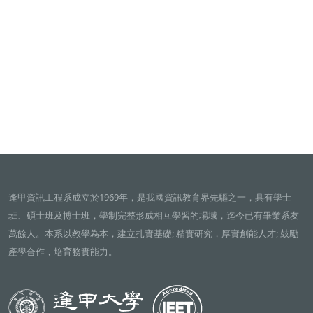
逢甲資訊工程系成立於1969年，是我國資訊教育界先驅之一，具有學士
班、碩士班及博士班，學制完整形成相互學習的場域，迄今已有畢業系友
萬餘人。本系以教學為本，建立扎實基礎; 精實研究，厚實創能人才; 鼓勵
產學合作，培育務實能力。