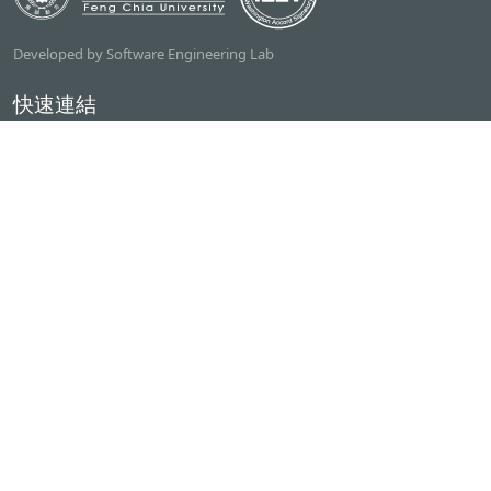
Developed by Software Engineering Lab
快速連結
逢甲大學
ilearn2.0
資訊電機學院
常用服務
課程檢索系統
研討室借用系統
資電學院資源借用
專題計畫管理系統
產學實習管理系統
聯絡我們