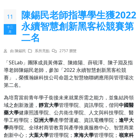
陳錫民老師指導學生獲2022
11
永續智慧創新黑客松競賽第
十二
月
二名
由 陳錫民
系所亮點
2757 瀏覽
「SELab」團隊成員黃傳霖、陳維陽、薛硯澤、陳子淵及指
導老師陳錫民老師，參加「2022 永續智慧創新黑客松競
賽」，榮獲瀚錸科技公司命題之智慧物聯網應用與管理場次
第二名。
為培育當前青年學子銜接未來就業所需之能力，並集結跨領
域之創新激盪，
靜宜大學
管理學院、資訊學院，偕同
中國醫
藥大學
健康照護學院、公共衛生學院、人文與科技學院、醫
學工程學院；
亞洲大學
產學營運處、資訊電機學院；
逢甲大
學
商學院、全球村商管教育與產學推廣服務中心、智慧商業
創新中心；
大葉大學
管理學院；
東海大學
管理學院；
嶺東科