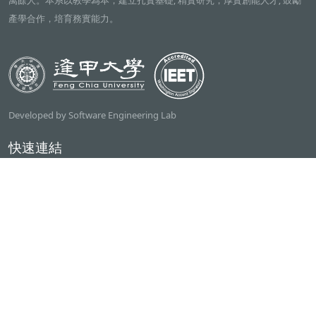
萬餘人。本系以教學為本，建立扎實基礎; 精實研究，厚實創能人才; 鼓勵
產學合作，培育務實能力。
Developed by Software Engineering Lab
快速連結
逢甲大學
ilearn2.0
資訊電機學院
常用服務
課程檢索系統
研討室借用系統