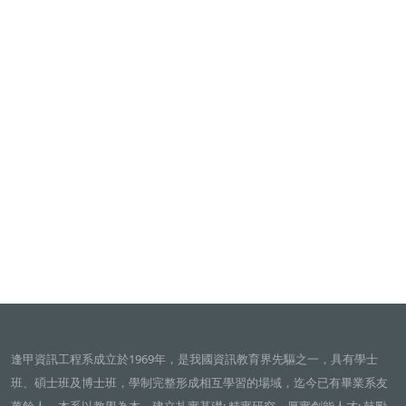
逢甲資訊工程系成立於1969年，是我國資訊教育界先驅之一，具有學士
班、碩士班及博士班，學制完整形成相互學習的場域，迄今已有畢業系友