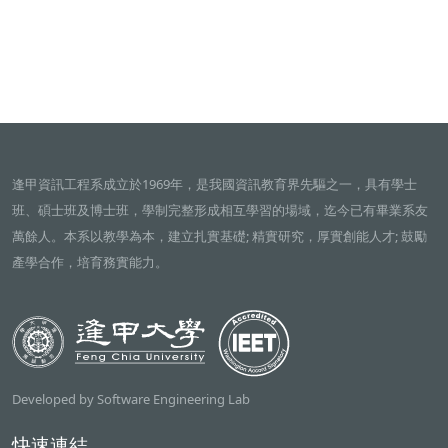
逢甲資訊工程系成立於1969年，是我國資訊教育界先驅之一，具有學士
班、碩士班及博士班，學制完整形成相互學習的場域，迄今已有畢業系友
萬餘人。本系以教學為本，建立扎實基礎; 精實研究，厚實創能人才; 鼓勵
產學合作，培育務實能力。
Developed by Software Engineering Lab
快速連結