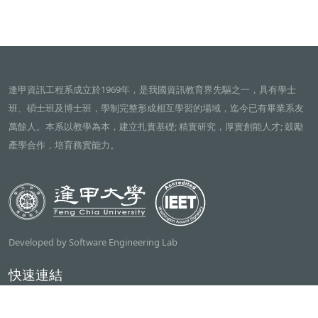
逢甲資訊工程系成立於1969年，是我國資訊教育界先驅之一，具有學士
班、碩士班及博士班，學制完整形成相互學習的場域，迄今已有畢業系友
萬餘人。本系以教學為本，建立扎實基礎; 精實研究，厚實創能人才; 鼓勵
產學合作，培育務實能力。
Developed by Software Engineering Lab
快速連結
逢甲大學