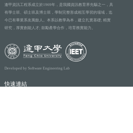
逢甲資訊工程系成立於1969年，是我國資訊教育界先驅之一，具
有學士班、碩士班及博士班，學制完整形成相互學習的場域，迄
今已有畢業系友萬餘人。本系以教學為本，建立扎實基礎; 精實
研究，厚實創能人才; 鼓勵產學合作，培育務實能力。
Developed by Software Engineering Lab
快速連結
逢甲大學
ilearn2.0
資訊電機學院
Collego