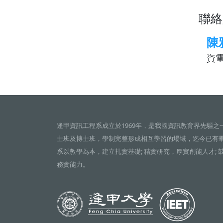
聯絡
陳
資電
逢甲資訊工程系成立於1969年，是我國資訊教育界先驅之
士班及博士班，學制完整形成相互學習的場域，迄今已有
系以教學為本，建立扎實基礎; 精實研究，厚實創能人才; 
務實能力。