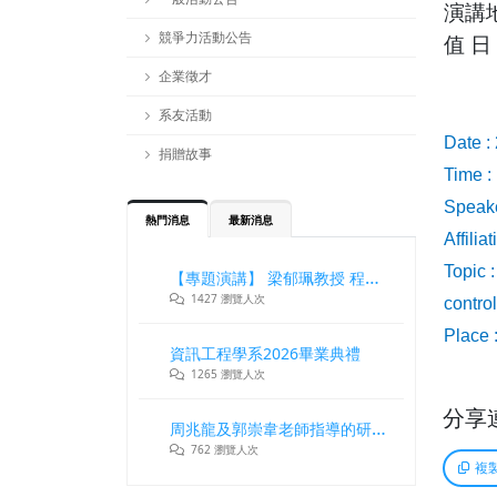
演講
競爭力活動公告
值
日
企業徵才
系友活動
Date :
捐贈故事
Time :
Speake
熱門消息
最新消息
Affili
Topic 
【專題演講】 梁郁珮教授 程式設計師在新世代記憶體與儲存系統中的角色與挑戰
1427 瀏覽人次
contro
Place 
資訊工程學系2026畢業典禮
1265 瀏覽人次
分享
周兆龍及郭崇韋老師指導的研究團隊獲DLT2026最佳論文獎
762 瀏覽人次
複