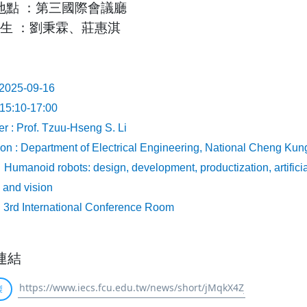
地點
：第三國際會議廳
生
：劉秉霖、莊惠淇
 2025-09-16
 15:10-17:00
r : Prof. Tzuu-Hseng S. Li
ation : Department of Electrical Engineering, National Cheng Kun
: Humanoid robots: design, development, productization, artificia
l and vision
: 3rd International Conference Room
連結
製