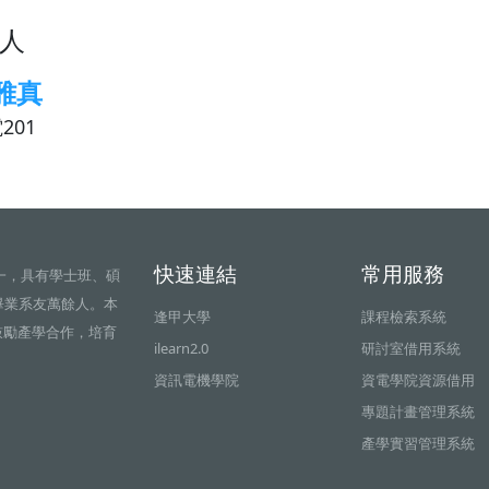
人
雅真
201
快速連結
常用服務
一，具有學士班、碩
畢業系友萬餘人。本
逢甲大學
課程檢索系統
鼓勵產學合作，培育
ilearn2.0
研討室借用系統
資訊電機學院
資電學院資源借用
專題計畫管理系統
產學實習管理系統