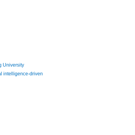
g University
l intelligence-driven