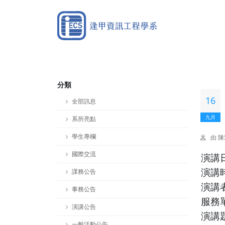
分類
16
全部訊息
九月
系所亮點
學生專欄
由 
國際交流
演講
課務公告
演講
演講
事務公告
服務
演講公告
演講
一般活動公告