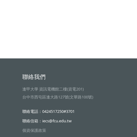
聯絡我們
逢甲大學 資訊電機館二樓(資電201)
台中市西屯區逢大路127號(文華路100號)
聯絡電話：0424517250#3701
聯絡信箱：iecs@fcu.edu.tw
個資保護政策