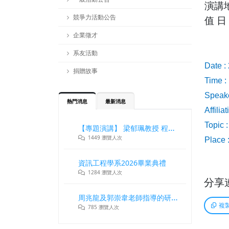
演講
競爭力活動公告
值
日
企業徵才
系友活動
Date :
捐贈故事
Time :
Speake
熱門消息
最新消息
Affili
Topic 
【專題演講】 梁郁珮教授 程式設計師在新世代記憶體與儲存系統中的角色與挑戰
1449 瀏覽人次
Place 
資訊工程學系2026畢業典禮
1284 瀏覽人次
分享
周兆龍及郭崇韋老師指導的研究團隊獲DLT2026最佳論文獎
複
785 瀏覽人次