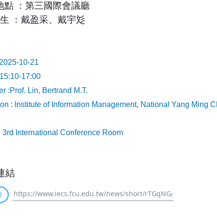
地點
：第三國際會議廳
生
：戴盈采、戴宇彣
 2025-10-21
 15:10-17:00
r :Prof. Lin, Bertrand M.T.
ation : Institute of Information Management, National Yang Ming 
:
: 3rd International Conference Room
連結
製