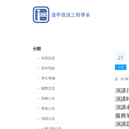
分類
21
全部訊息
十月
系所亮點
學生專欄
由 
國際交流
演講
課務公告
演講
演講
事務公告
服務
演講公告
演講
一般活動公告