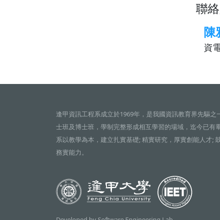
聯絡
陳
資電
逢甲資訊工程系成立於1969年，是我國資訊教育界先驅之
士班及博士班，學制完整形成相互學習的場域，迄今已有
系以教學為本，建立扎實基礎; 精實研究，厚實創能人才; 
務實能力。
Developed by Software Engineering Lab