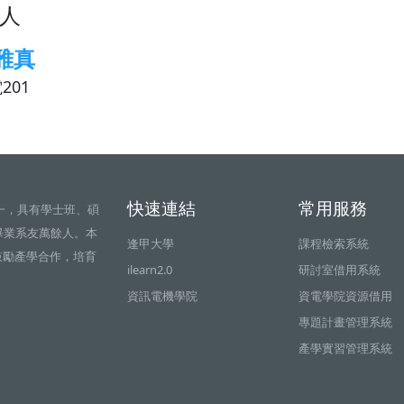
人
雅真
201
快速連結
常用服務
一，具有學士班、碩
畢業系友萬餘人。本
逢甲大學
課程檢索系統
鼓勵產學合作，培育
ilearn2.0
研討室借用系統
資訊電機學院
資電學院資源借用
專題計畫管理系統
產學實習管理系統