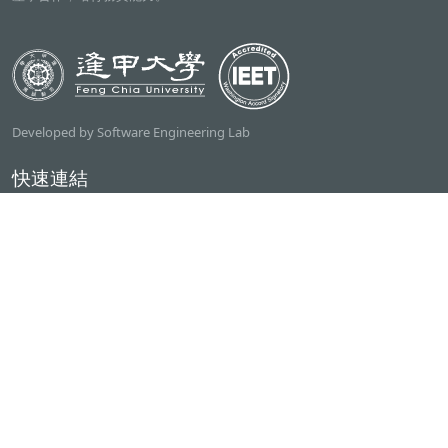
Developed by Software Engineering Lab
快速連結
逢甲大學
ilearn2.0
資訊電機學院
常用服務
課程檢索系統
研討室借用系統
資電學院資源借用
專題計畫管理系統