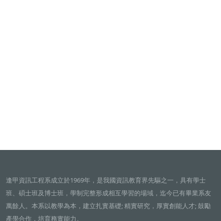
逢甲資訊工程系成立於1969年，是我國資訊教育界先驅之一，具有學士
班、碩士班及博士班，學制完整形成相互學習的場域，迄今已有畢業系友
萬餘人。本系以教學為本，建立扎實基礎; 精實研究，厚實創能人才; 鼓勵
產學合作，培育務實能力。