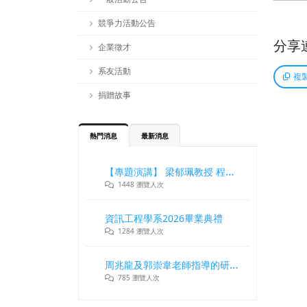
競爭力活動公告
分享
企業徵才
系友活動
複
捐贈故事
熱門消息
最新消息
【專題演講】 梁郁珮教授 程式設計師在新世代記憶體與儲存系統中的角色與挑戰
1448 瀏覽人次
資訊工程學系2026畢業典禮
1284 瀏覽人次
周兆龍及郭崇韋老師指導的研究團隊獲DLT2026最佳論文獎
785 瀏覽人次