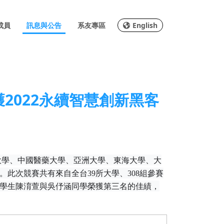
成員
訊息與公告
系友專區
English
2022永續智慧創新⿊客
大學、中國醫藥大學、亞洲大學、東海大學、大
。此次競賽共有來
⾃
全台
39
所
⼤
學、
308
組參賽
學生陳淯萱與吳伃涵同學榮獲第三名的佳績，