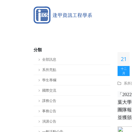
分類
21
全部訊息
十二
系所亮點
月
學生專欄
系所
國際交流
「
202
課務公告
葉大學
團隊報
事務公告
並獲頒
演講公告
一般活動公告