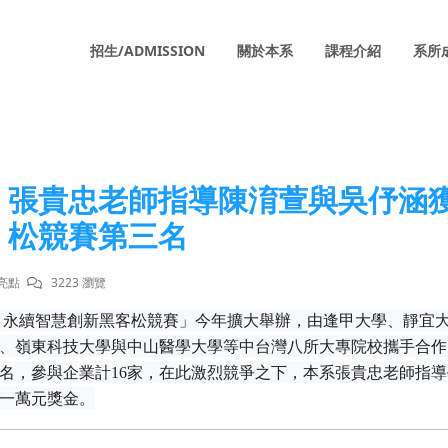
招生/ADMISSION
關於本系
課程介紹
系所
張貴忠老師指導陳淯萱與吳伃涵獲
松競賽第三名
亮點
3223 瀏覽
2
永續智慧創新
⿊
客松競賽」今年擴大舉辦，由逢甲大學、靜宜
、嶺東科技大學與中山醫學大學等中台灣八所大專院校攜手合作
名，參與企業計
16
家，在此激烈競爭之下，本系張貴忠老師指導
一萬元獎金。