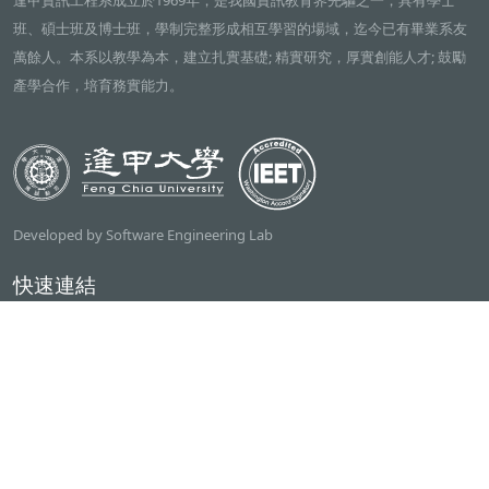
逢甲資訊工程系成立於1969年，是我國資訊教育界先驅之一，具有學士
班、碩士班及博士班，學制完整形成相互學習的場域，迄今已有畢業系友
萬餘人。本系以教學為本，建立扎實基礎; 精實研究，厚實創能人才; 鼓勵
產學合作，培育務實能力。
Developed by Software Engineering Lab
快速連結
逢甲大學
ilearn2.0
資訊電機學院
常用服務
課程檢索系統