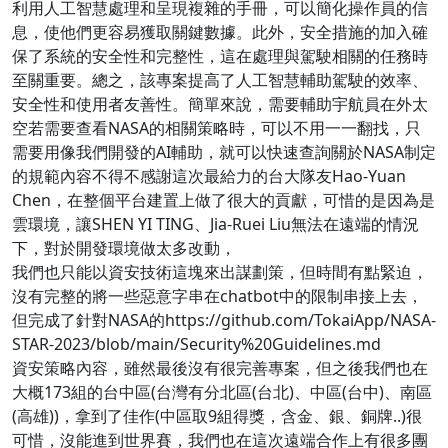
利用人工智慧處理和呈現複雜的手冊，可以簡化操作員的信
息，使他們更容易獲取關鍵數據。此外，安全措施的加入確
保了系統的安全性和完整性，這在處理與駕駛相關的任務時
至關重要。總之，該專案提高了人工智慧輔助駕駛的效率、
安全性和使用者友善性。簡單來說，需要輔助宇航員在外太
空若需要查看NASA的相關策略時，可以不用一一翻找，只
需要用像我們開發的AI輔助，就可以快速查詢關於NASA制定
的規範內容不得不感謝這次最給力的台大隊友Hao-Yuan
Chen，在整個平台建置上做了很大的貢獻，可惜的是因為是
雲環境，讓SHEN YI TING、Jia-Ruei Liu無法在遠端的情況
下，對於開發環境做太多改動，
我們也只能以資安技術這塊來出謀劃策，但時間有點緊迫，
沒有完整的將一些惡意字串在chatbot中的限制串接上去，
但完成了針對NASA的https://github.com/TokaiApp/NASA-
STAR-2023/blob/main/Security%20Guidelines.md
資安策略內容，雖然最後沒有很完善專案，但之後我們也在
大概173組的台中區(台灣有分北區(台北)、中區(台中)、南區
(高雄))，拿到了佳作(中區取9組得獎，含金、銀、銅牌..)很
可惜，沒能進到世界賽，我們也在這次遠端合作上有很多團