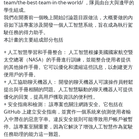
team/the-best-team-in-the-world/ ，隊員由台大與逢甲的
學生組成。
我們在開賽前一個晚上開始討論題目跟做法，大概要做的內
容如下該專案涉及開發一個人工智慧系統，旨在成為執行駕
駛任務的得力助手。
本計畫的主要組成部分包括
+ 人工智慧學習和手冊整合： 人工智慧根據美國國家航空暨
太空總署（NASA）的手冊進行訓練，並能整合使用者提供
的其他操作手冊。它可以優化和濃縮這些訊息，以創建更方
便用戶的手冊。
+ 人工協助聊天機器人： 開發的聊天機器人可讓操作員輕鬆
提出與手冊相關的問題。人工智慧驅動的聊天機器人可提供
優化的回复，提高用戶獲取資訊的便利性。
+ 安全指南和檢測： 該專案也關注網路安全。它包括在
GitHub 上建立安全指南，並實作一個系統來偵測使用者輸
入中潛在的惡意字串。違反安全規則可能導致用戶帳戶被暫
停。該專案至關重要，因為它解決了增強人工智慧作為駕駛
任務助理的能力這一難題。