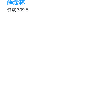
薛念林
資電 309-5