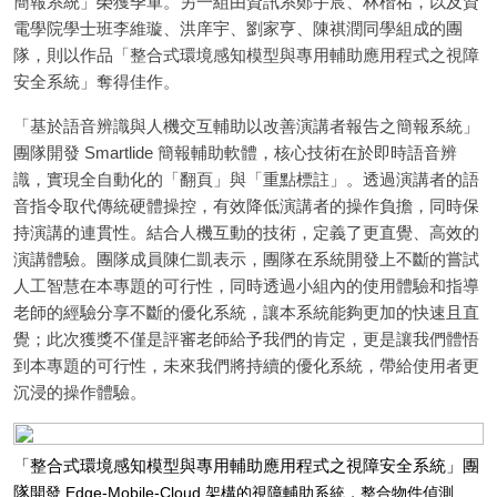
簡報系統」榮獲季軍。另一組由資訊系鄭宇宸、林楷祐，以及資
電學院學士班李維璇、洪庠宇、劉家亨、陳祺潤同學組成的團
隊，則以作品「整合式環境感知模型與專用輔助應用程式之視障
安全系統」奪得佳作。
「基於語音辨識與人機交互輔助以改善演講者報告之簡報系統」
團隊開發 Smartlide 簡報輔助軟體，核心技術在於即時語音辨
識，實現全自動化的「翻頁」與「重點標註」。透過演講者的語
音指令取代傳統硬體操控，有效降低演講者的操作負擔，同時保
持演講的連貫性。結合人機互動的技術，定義了更直覺、高效的
演講體驗。團隊成員陳仁凱表示，團隊在系統開發上不斷的嘗試
人工智慧在本專題的可行性，同時透過小組內的使用體驗和指導
老師的經驗分享不斷的優化系統，讓本系統能夠更加的快速且直
覺；此次獲獎不僅是評審老師給予我們的肯定，更是讓我們體悟
到本專題的可行性，未來我們將持續的優化系統，帶給使用者更
沉浸的操作體驗。
「整合式環境感知模型與專用輔助應用程式之視障安全系統」團
隊
開發 Edge-Mobile-Cloud 架構的視障輔助系統，整合物件偵測、