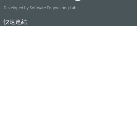
Developed by Software Engineering Lab
快速連結
逢甲大學
ilearn2.0
資訊電機學院
常用服務
課程檢索系統
研討室借用系統
資電學院資源借用
專題計畫管理系統
產學實習管理系統
聯絡我們