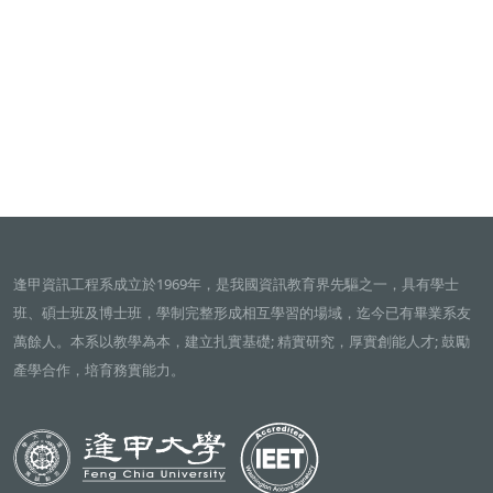
逢甲資訊工程系成立於1969年，是我國資訊教育界先驅之一，具有學士
班、碩士班及博士班，學制完整形成相互學習的場域，迄今已有畢業系友
萬餘人。本系以教學為本，建立扎實基礎; 精實研究，厚實創能人才; 鼓勵
產學合作，培育務實能力。