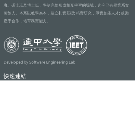
班、碩士班及博士班，學制完整形成相互學習的場域，迄今已有畢業系友
萬餘人。本系以教學為本，建立扎實基礎; 精實研究，厚實創能人才; 鼓勵
產學合作，培育務實能力。
Developed by Software Engineering Lab
快速連結
逢甲大學
ilearn2.0
資訊電機學院
常用服務
課程檢索系統