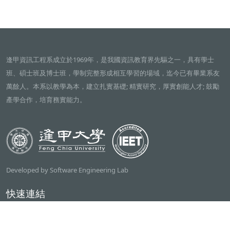
逢甲資訊工程系成立於1969年，是我國資訊教育界先驅之一，具有學士
班、碩士班及博士班，學制完整形成相互學習的場域，迄今已有畢業系友
萬餘人。本系以教學為本，建立扎實基礎; 精實研究，厚實創能人才; 鼓勵
產學合作，培育務實能力。
Developed by Software Engineering Lab
快速連結
逢甲大學
ilearn2.0