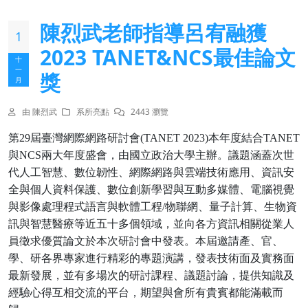
陳烈武老師指導呂宥融獲
1
2023 TANET&NCS最佳論文
十
一
獎
月
由 陳烈武
系所亮點
2443 瀏覽
第29
屆臺灣網際網路研討會
(TANET 2023)
本年度結合
TANET
與
NCS
兩大年度盛會，由國立政治大學主辦。議題涵蓋次世
代人工智慧、數位韌性、網際網路與雲端技術應用、資訊安
全與個人資料保護、數位創新學習與互動多媒體、電腦視覺
與影像處理程式語言與軟體工程
/
物聯網、量子計算、生物資
訊與智慧醫療等近五十多個領域，並向各方資訊相關從業人
員徵求優質論文於本次研討會中發表。本屆邀請產、官、
學、研各界專家進行精彩的專題演講，發表技術面及實務面
最新發展，並有多場次的研討課程、議題討論，提供知識及
經驗心得互相交流的平台，期望與會所有貴賓都能滿載而