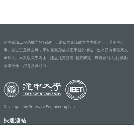
逢甲資訊工程系成立於1969年，是我國資訊教育界先驅之一，具有學士
班、碩士班及博士班，學制完整形成相互學習的場域，迄今已有畢業系友
萬餘人。本系以教學為本，建立扎實基礎; 精實研究，厚實創能人才; 鼓勵
產學合作，培育務實能力。
Developed by Software Engineering Lab
快速連結
逢甲大學