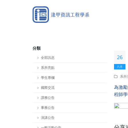
分類
26
全部訊息
六月
系所亮點
系所
學生專欄
為激勵
國際交流
程師學
課務公告
事務公告
演講公告
分享
一般活動公告