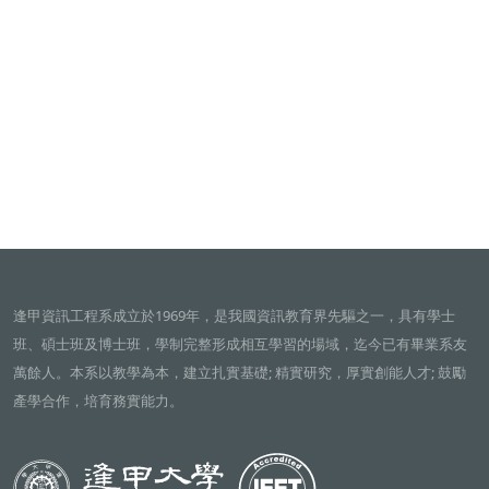
逢甲資訊工程系成立於1969年，是我國資訊教育界先驅之一，具有學士
班、碩士班及博士班，學制完整形成相互學習的場域，迄今已有畢業系友
萬餘人。本系以教學為本，建立扎實基礎; 精實研究，厚實創能人才; 鼓勵
產學合作，培育務實能力。