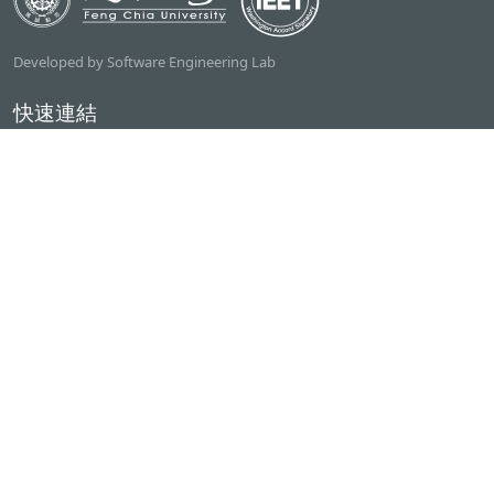
Developed by Software Engineering Lab
快速連結
逢甲大學
ilearn2.0
資訊電機學院
常用服務
課程檢索系統
研討室借用系統
資電學院資源借用
專題計畫管理系統
產學實習管理系統
聯絡我們