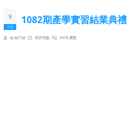
9
1082期產學實習結業典禮
六月
由 粘巧鈴
系所亮點
3478 瀏覽