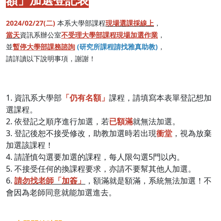
2024/02/27(二)
本系大學部課程
現場選課採線上
，
當天
資訊系辦公室
不受理大學部課程現場加選作業
，
並
暫停大學部課務諮詢
(研究所課程請找雅真助教)
，
請詳讀以下說明事項，謝謝！
1. 資訊系大學部
「仍有名額」
課程，請填寫本表單登記想加
選課程。
2. 依登記之順序進行加選，若
已額滿
就無法加選。
3. 登記後恕不接受修改，助教加選時若出現
衝堂
，視為放棄
加選該課程！
4. 請謹慎勾選要加選的課程，每人限勾選5門以內。
5. 不接受任何的換課程要求，亦請不要幫其他人加選。
6.
請勿找老師「加簽」
，額滿就是額滿，系統無法加選！不
會因為老師同意就能加選進去。