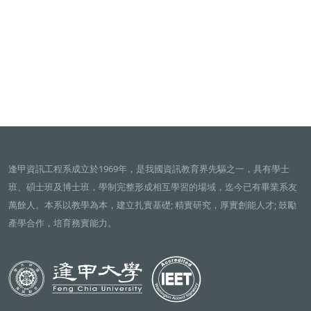
逢甲資訊工程系成立於1969年，是我國資訊教育界先驅之一，具有學士
班、碩士班及博士班，學制完整形成相互學習的場域，迄今已有畢業系友
萬餘人。本系以教學為本，建立扎實基礎; 精實研究，厚實創能人才; 鼓勵
產學合作，培育務實能力。