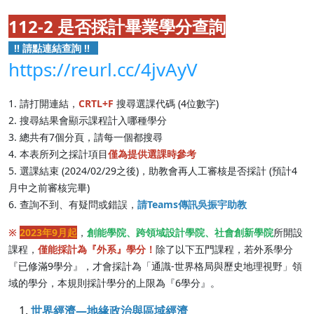
112-2 是否採計畢業學分查詢
!! 請點連結查詢 !!
https://reurl.cc/4jvAyV
1. 請打開連結，
CRTL+F
搜尋選課代碼 (4位數字)
2. 搜尋結果會顯示課程計入哪種學分
3. 總共有7個分頁，請每一個都搜尋
4. 本表所列之採計項目
僅為提供選課時參考
5. 選課結束 (2024/02/29之後)，助教會再人工審核是否採計 (預計4
月中之前審核完畢)
6. 查詢不到、有疑問或錯誤，
請Teams傳訊吳振宇助教
※
2023年9月起
，
創能學院、跨領域設計學院、社會創新學院
所開設
課程，
僅能採計為『外系』學分！
除了以下五門課程，若外系學分
『已修滿9學分』，才會採計為「通識-世界格局與歷史地理視野」領
域的學分，本規則採計學分的上限為『6學分』。
世界經濟—地緣政治與區域經濟