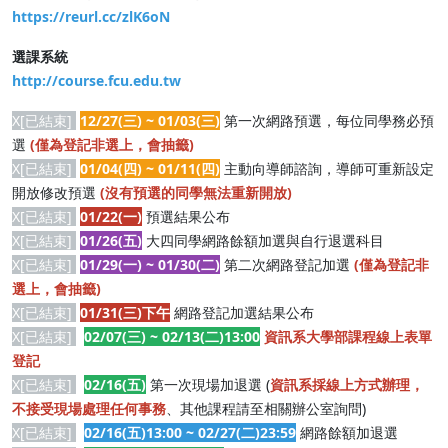
https://reurl.cc/zlK6oN
選課系統
http://course.fcu.edu.tw
X[已結束]
12/27(三) ~ 01/03(三)
第一次網路預選，每位同學務必預
選
(僅為登記非選上，會抽籤)
X[已結束]
01/04(四) ~ 01/11(四)
主動向導師諮詢，導師可重新設定
開放修改預選
(沒有預選的同學無法重新開放)
X[已結束]
01/22(一)
預選結果公布
X[已結束]
01/26(五)
大四同學網路餘額加選與自行退選科目
X[已結束]
01/29(一) ~ 01/30(二)
第二次網路登記加選
(僅為登記非
選上，會抽籤)
X[已結束]
01/31(三)下午
網路登記加選結果公布
X[已結束]
02/07(三) ~ 02/13(二)13:00
資訊系大學部課程線上表單
登記
X[已結束]
02/16(五)
第一次現場加退選 (
資訊系採線上方式辦理，
不接受現場處理任何事務
、其他課程請至相關辦公室詢問)
X[已結束]
02/16(五)13:00 ~ 02/27(二)23:59
網路餘額加退選