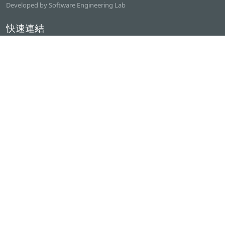
Developed by Software Engineering Lab
快速連結
逢甲大學
ilearn2.0
資訊電機學院
常用服務
課程檢索系統
研討室借用系統
資電學院資源借用
專題計畫管理系統
產學實習管理系統
聯絡我們
逢甲大學 資訊電機館二樓(資電201)