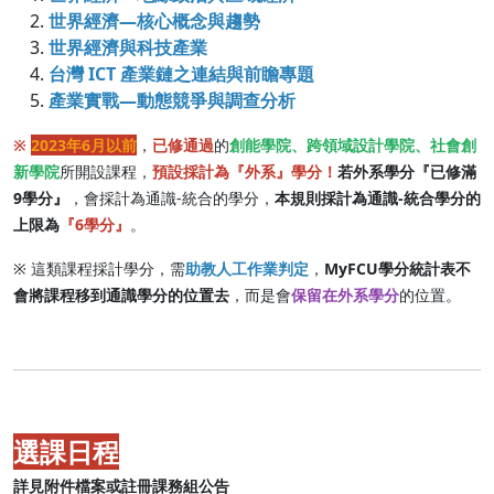
世界經濟—核心概念與趨勢
世界經濟與科技產業
台灣 ICT 產業鏈之連結與前瞻專題
產業實戰—動態競爭與調查分析
※
2023年6月以前
，
已修通過
的
創能學院、跨領域設計學院、社會創
新學院
所開設課程，
預設採計為『外系』學分！
若外系學分『已修滿
9學分』
，會採計為通識-統合的學分，
本規則採計為通識-統合學分的
上限為
『6學分』
。
※ 這類課程採計學分，需
助教人工作業判定
，
MyFCU學分統計表不
會將課程移到通識學分的位置去
，而是會
保留在外系學分
的位置。
選課日程
詳見附件檔案或註冊課務組公告