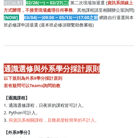
X[已結束]
02/26(一) ~ 02/27(二)
第二次現場加退選 (
資訊系採線上
方式辦理，不接受現場處理任何事務
、其他課程請至相關辦公室詢問)
[NOW]
03/04(一)09:00 ~ 05/13(一)17:00之前
網路自行退選與本
班必修課申請退選 (退本班必修須聯繫助教審核)
通識選修與外系學分採計原則
以下規則為外系9學分採計原則
若有疑問可以Teams詢問助教
【通識課程】
1. 通識選修課程，日夜班的課程皆可計入。
2. Python可計入。
3.
與資訊系相關課程，且難易度較簡單的不計入。
【外系9學分】