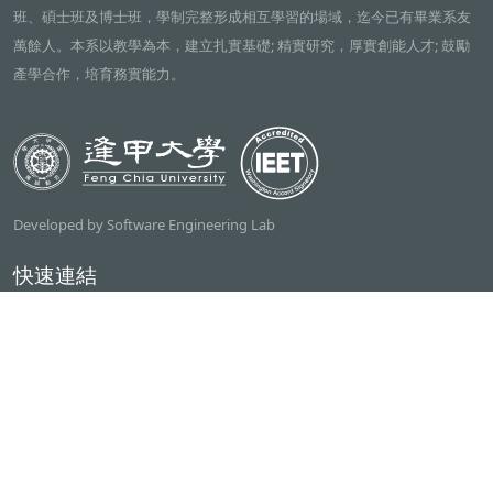
班、碩士班及博士班，學制完整形成相互學習的場域，迄今已有畢業系友
萬餘人。本系以教學為本，建立扎實基礎; 精實研究，厚實創能人才; 鼓勵
產學合作，培育務實能力。
Developed by Software Engineering Lab
快速連結
逢甲大學
ilearn2.0
資訊電機學院
常用服務
課程檢索系統