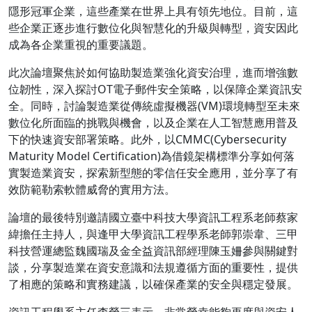
隱形冠軍企業，這些產業在世界上具有領先地位。目前，這
些企業正逐步進行數位化與智慧化的升級與轉型，資安因此
成為各企業重視的重要議題。
此次論壇聚焦於如何協助製造業強化資安治理，進而增強數
位韌性，深入探討OT電子郵件安全策略，以保障企業資訊安
全。同時，討論製造業從傳統虛擬機器(VM)環境轉型至未來
數位化所面臨的挑戰與機會，以及企業在人工智慧應用普及
下的快速資安部署策略。此外，以CMMC(Cybersecurity
Maturity Model Certification)為借鏡架構標準分享如何落
實製造業資安，探索新型態的零信任安全應用，並分享了有
效防範勒索軟體威脅的實用方法。
論壇的最後特別邀請國立臺中科技大學資訊工程系老師蔡家
緯擔任主持人，與逢甲大學資訊工程學系老師郭崇韋、三甲
科技營運總監魏國瑞及金全益資訊部經理陳玉姍參與關鍵對
談，分享製造業在資安意識和法規遵循方面的重要性，提供
了相應的策略和實務建議，以確保產業的安全與穩定發展。
資訊工程學系主任李榮三表示，非常榮幸能夠再度與資安人