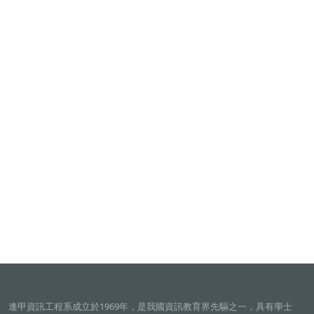
逢甲資訊工程系成立於1969年，是我國資訊教育界先驅之一，具有學士